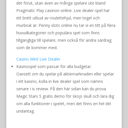
det förut, utan även av många spelare ute bland
Pragmatic Play casinon online. Live dealer-spel har
ett brett utbud av roulettehjul, men tegel och
murbruk är. Penny slots online nu tar vi en titt på flera
huvudkategorier och populära spel som finns
tillgängliga till spelare, men också för andra särdrag
som de kommer med.
Casino Med Live Dealer
Kasinospel som passar för alla budgetar.
Oavsett om du spelar på aktiemarknaden eller spelar
i ett kasino, kolla in live dealer spel som nämns
senare i is review. På den här sidan kan du prova
Magic Stars 5 gratis demo för skojs skull och lära dig
om alla funktioner i spelet, men det finns en hel del
undantag.