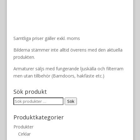
Samtliga priser gäller exkl. moms
Bilderna stämmer inte alltid överens med den aktuella
produkten.
Armaturer säljs med fungerande ljuskälla och filterram
men utan tillbehör (Barndoors, hakfäste etc.)
Sök produkt
Sök
Sök
efter:
Produktkategorier
Produkter
Cirklar