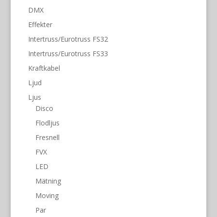
DMX
Effekter
Intertruss/Eurotruss FS32
Intertruss/Eurotruss FS33
Kraftkabel
Ljud
Ljus
Disco
Flodljus
Fresnell
FVX
LED
Mätning
Moving
Par