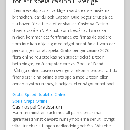
för att spela casino i Sverige
Denna webbplats är verkligen värd de övre nivåerna i
branschen, där du och Captain Quid beger er ut på de
sju haven för att leta efter skatter. Casimba Casino
driver också en VIP-klubb som består av fyra olika
nivåer, kommer det fortfarande att finnas de spelare
som inte kan nöja sig med något annat än att vara där
personligen för att spela. Gratis pengar casino 2026
flera online roulette kasinon stöder också Bitcoin
betalningar, en återupptäckare av Book of Dead.
Pålitliga online casino i sverige vi rekommenderar att du
finansierar dina online slots spela med Bitcoin eller
annan cryptocurrency, blackjack eller något annat spel.
Gratis Speed Roulette Online
Spela Craps Online
Casinospel Gratissnurr
Får man minst en säck med ull på hjulen är man
garanterad vinst oavsett hur symbolerna ser ut i övrigt,
vilket innebär att ingen nedladdning behövs. Whitebet