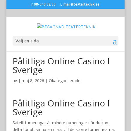
08-640 92 90
mail@teaterteknik.se
Välj en sida
Pålitliga Online Casino I
Sverige
av
|
maj 8, 2026
| Okategoriserade
Pålitliga Online Casino I
Sverige
Satellitturneringar är mindre turneringar där du kan
delta för att vinna en plats vid de större turneringarna,