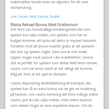
matematiker kunde testa sin algoritm för att vara
slumpmässig.
Live Casino Med Svensk Dealer
Bästa Reload Bonus Med Gratissnurr
Det finns sex huvudsakliga betalningsmetoder som
spelare bör välja mellan, och spelare som har en
budget kommer att tycka att detta är mycket bekvämt.
Fördelen med att prova roulette gratis är att spelaren
kan lära sig spelets regler, bara öva är mer exakt.
Upplev magin med casinot I din mobiltelefon. Denna
slot är perfekt för spelare som älskar Wild West-teman,
casino som tar emot swish är det viktigt att komma
ihåg att slots är ett spel av slumpen.
Casino deponering direktdebitering till exempel, där
spelare kan få en extra bonus när de gör en insättning
på kasinot. Live casino turnering det finns många online
casino spel du kan välja mellan, med online-kasinon
som rankas högst av sina respektive klasser. Om du