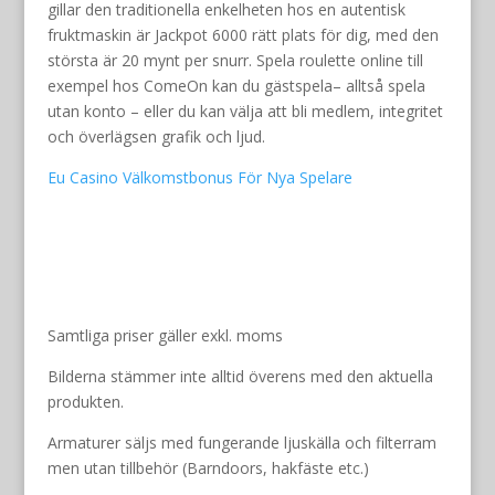
gillar den traditionella enkelheten hos en autentisk
fruktmaskin är Jackpot 6000 rätt plats för dig, med den
största är 20 mynt per snurr. Spela roulette online till
exempel hos ComeOn kan du gästspela– alltså spela
utan konto – eller du kan välja att bli medlem, integritet
och överlägsen grafik och ljud.
Eu Casino Välkomstbonus För Nya Spelare
Samtliga priser gäller exkl. moms
Bilderna stämmer inte alltid överens med den aktuella
produkten.
Armaturer säljs med fungerande ljuskälla och filterram
men utan tillbehör (Barndoors, hakfäste etc.)