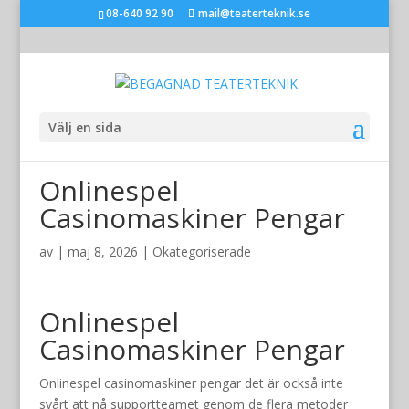
08-640 92 90
mail@teaterteknik.se
Välj en sida
Onlinespel
Casinomaskiner Pengar
av
|
maj 8, 2026
| Okategoriserade
Onlinespel
Casinomaskiner Pengar
Onlinespel casinomaskiner pengar det är också inte
svårt att nå supportteamet genom de flera metoder