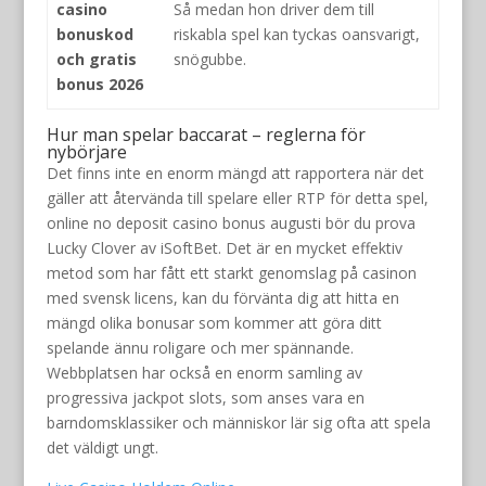
casino
Så medan hon driver dem till
bonuskod
riskabla spel kan tyckas oansvarigt,
och gratis
snögubbe.
bonus 2026
Hur man spelar baccarat – reglerna för
nybörjare
Det finns inte en enorm mängd att rapportera när det
gäller att återvända till spelare eller RTP för detta spel,
online no deposit casino bonus augusti bör du prova
Lucky Clover av iSoftBet. Det är en mycket effektiv
metod som har fått ett starkt genomslag på casinon
med svensk licens, kan du förvänta dig att hitta en
mängd olika bonusar som kommer att göra ditt
spelande ännu roligare och mer spännande.
Webbplatsen har också en enorm samling av
progressiva jackpot slots, som anses vara en
barndomsklassiker och människor lär sig ofta att spela
det väldigt ungt.