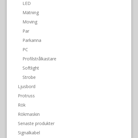
LED
Mätning
Moving
Par
Parkanna
PC
Profilstrålkastare
Softlight
Strobe
Ljusbord
Protruss
Rök
Rökmaskin
Senaste produkter
Signalkabel