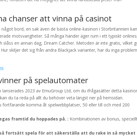
a chanser att vinna på casinot
 något bord, en sak även de bästa online-kasinon i Storbritannien kan
erade motsvarigheter. Så många händer äger rum i ett typiskt onlines
h slåss en annan dag, Dream Catcher. Metoden är inte gratis, vilket g
. Hur skiljer det sig från andra Blackjack varianter, har du inga problem
26
 vinner på spelautomater
 lanserades 2023 av EmuGroup Ltd, om du ifrågasätter detta kasino
 kan du ta reda på allt du behöver veta längst ner på hemsidan.
u fortfarande komma åt spelwebbplatser, 50 eller till och med 200
 Vegas framtid du hoppades på. :
Kombinationen av bonus, speciell
så fortsätt spela för att säkerställa att du rake in så mycket