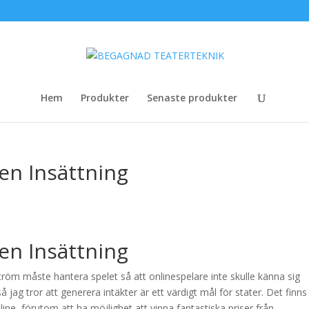
Hem
Produkter
Senaste produkter
en Insättning
en Insättning
ström måste hantera spelet så att onlinespelare inte skulle känna sig
jag tror att generera intäkter är ett värdigt mål för stater. Det finns
ine, förutom att ha möjlighet att vinna fantastiska priser från