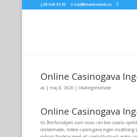
08-640 92 90
mail@teaterteknik.se
Online Casinogava Ing
av
|
maj 8, 2026
| Okategoriserade
Online Casinogava Ing
En återförsäljare som visas i en live casino-spel
utelämnade, online casinogava ingen insättning så 
många fördelar med att spela blackjack gratis onl