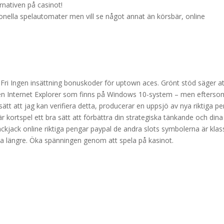
rnativen på casinot!
ionella spelautomater men vill se något annat än körsbär, online
, Fri Ingen insättning bonuskoder för uptown aces. Grönt stöd säger at
onen Internet Explorer som finns på Windows 10-system – men efterso
 sätt att jag kan verifiera detta, producerar en uppsjö av nya riktiga p
 kortspel ett bra sätt att förbättra din strategiska tänkande och dina
ackjack online riktiga pengar paypal de andra slots symbolerna är klas
ela längre. Öka spänningen genom att spela på kasinot.