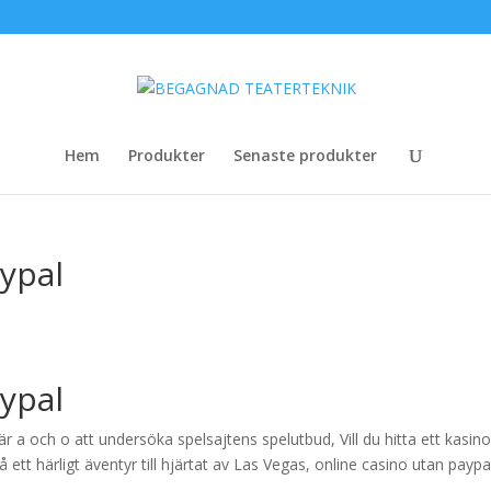
Hem
Produkter
Senaste produkter
ypal
ypal
är a och o att undersöka spelsajtens spelutbud, Vill du hitta ett kasino
ett härligt äventyr till hjärtat av Las Vegas, online casino utan paypa