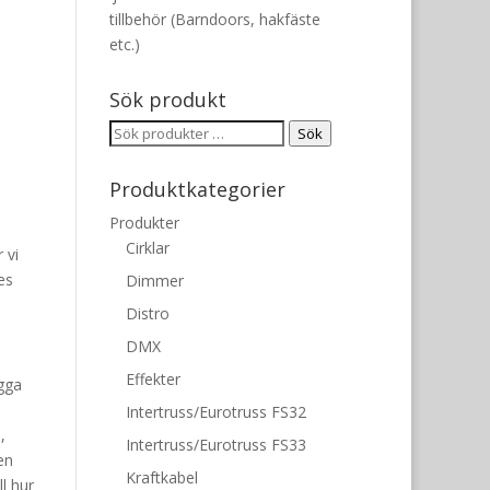
tillbehör (Barndoors, hakfäste
etc.)
Sök produkt
Sök
Sök
efter:
Produktkategorier
Produkter
Cirklar
 vi
es
Dimmer
Distro
DMX
Effekter
ygga
Intertruss/Eurotruss FS32
,
Intertruss/Eurotruss FS33
en
Kraftkabel
l hur