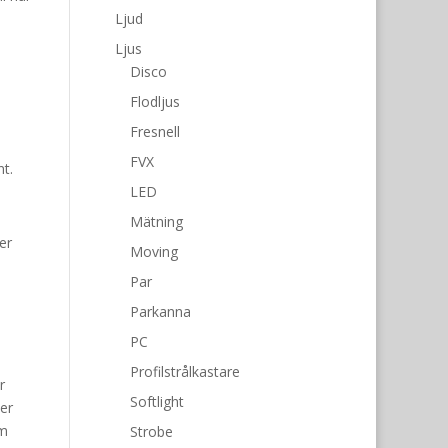
Ljud
Ljus
Disco
Flodljus
n
Fresnell
FVX
nt.
LED
Mätning
er
Moving
Par
Parkanna
PC
Profilstrålkastare
r
Softlight
er
om
Strobe