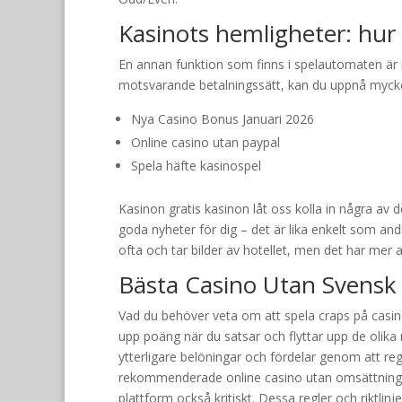
Kasinots hemligheter: hur 
En annan funktion som finns i spelautomaten är m
motsvarande betalningssätt, kan du uppnå mycket
Nya Casino Bonus Januari 2026
Online casino utan paypal
Spela häfte kasinospel
Kasinon gratis kasinon låt oss kolla in några av 
goda nyheter för dig – det är lika enkelt som an
ofta och tar bilder av hotellet, men det har mer 
Bästa Casino Utan Svensk 
Vad du behöver veta om att spela craps på casinot
upp poäng när du satsar och flyttar upp de olika 
ytterligare belöningar och fördelar genom att reg
rekommenderade online casino utan omsättningskr
plattform också kritiskt. Dessa regler och riktli