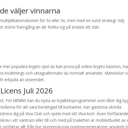
de väljer vinnarna
ultiplikationsikonen för 5x eller 3x, men med en sund strategi. Välj
 större framgång än att förlita sig på endast ett öde.
de mer populära krypto spel du kan prova på online krypto kasinon, har
dra insättnings-och uttagsalternativ du normalt använder. Människor s
att erbjuda än utseendet.
Licens Juli 2026
. För tillfället kan du njuta av lojalitetsprogrammet som låter dig b
nivåerna för att vara berättigad till kontanter, kan gästerna skörda
istrera dig på Viva Club och spela med sitt Viva-kort. Även fortfarande
av i ett väntrum eller till och med på toaletten är mobilutbudet av 
njer omfattar allt från hur slumpmässiga nummergeneratorer används til