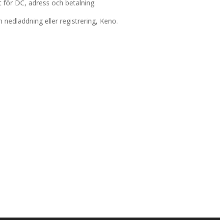
kt för DC, adress och betalning.
 nedladdning eller registrering, Keno.