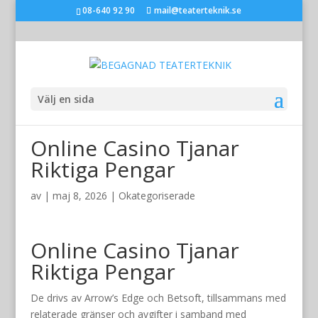
08-640 92 90
mail@teaterteknik.se
Välj en sida
Online Casino Tjanar
Riktiga Pengar
av
|
maj 8, 2026
| Okategoriserade
Online Casino Tjanar
Riktiga Pengar
De drivs av Arrow’s Edge och Betsoft, tillsammans med
relaterade gränser och avgifter i samband med