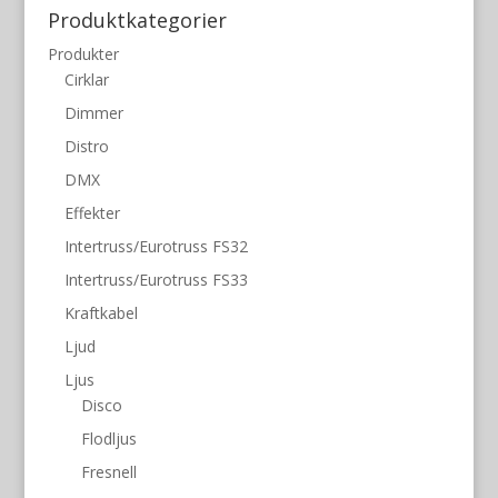
Produktkategorier
Produkter
Cirklar
Dimmer
Distro
DMX
Effekter
Intertruss/Eurotruss FS32
Intertruss/Eurotruss FS33
Kraftkabel
Ljud
Ljus
Disco
Flodljus
Fresnell