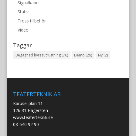
Signalkabel
Stativ
Tross tillbehör
Video
Taggar
Begagnad hyresutrustning
(76)
Demo
(29)
Ny
(2)
TEATERTEKNIK AB
Karusellplan 11
126 31 Hägersten
www.teaterteknik.se
08-640 92 90