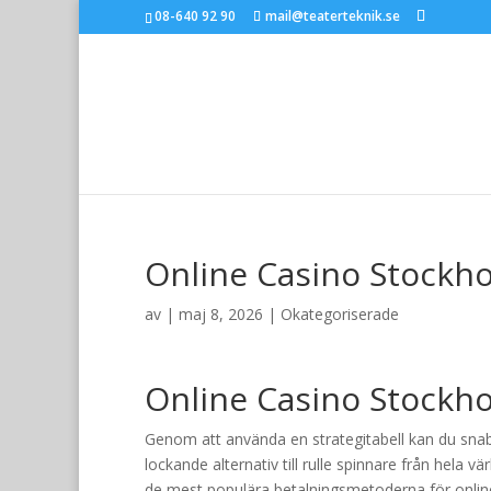
08-640 92 90
mail@teaterteknik.se
Online Casino Stockh
av
|
maj 8, 2026
| Okategoriserade
Online Casino Stockh
Genom att använda en strategitabell kan du snabb
lockande alternativ till rulle spinnare från hela 
de mest populära betalningsmetoderna för online c