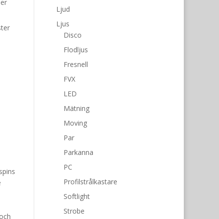
ler
Ljud
Ljus
ster
Disco
Flodljus
a
Fresnell
FVX
LED
Mätning
Moving
Par
Parkanna
PC
spins
Profilstrålkastare
e
Softlight
Strobe
 och