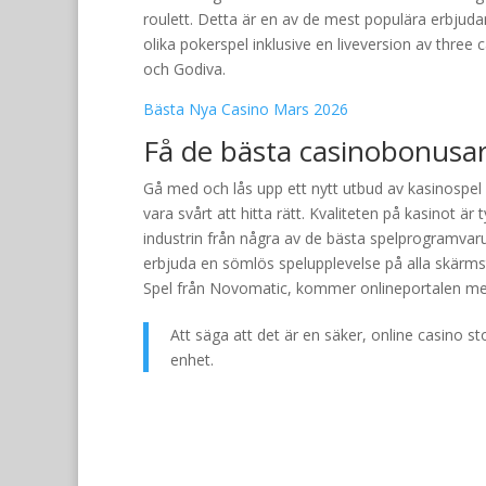
roulett. Detta är en av de mest populära erbjuda
olika pokerspel inklusive en liveversion av three 
och Godiva.
Bästa Nya Casino Mars 2026
Få de bästa casinobonusa
Gå med och lås upp ett nytt utbud av kasinospel
vara svårt att hitta rätt. Kvaliteten på kasinot ä
industrin från några av de bästa spelprogramva
erbjuda en sömlös spelupplevelse på alla skärmsto
Spel från Novomatic, kommer onlineportalen med
Att säga att det är en säker, online casino s
enhet.