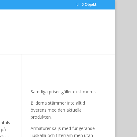
0 Objekt
Samtliga priser gäller exkl. moms
Bilderna stämmer inte alltid
överens med den aktuella
produkten.
ratals
Armaturer säljs med fungerande
a på
ljuskälla och filterram men utan
bästa.