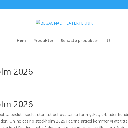
Hem
Produkter
Senaste produkter
olm 2026
olm 2026
t ta beslut i spelet utan att behöva tänka för mycket, erbjuder hund
världen. Online casino stockholm 2026 i denna artikel kommer vi att titt
asino i Sverige spel, så det kan vara svårt att veta vilka som är de 