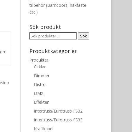
tillbehör (Barndoors, hakfäste
etc.)
Sök produkt
Sök
Sök
efter:
Produktkategorier
 som
Produkter
Cirklar
Dimmer
asino
Distro
DMX
Effekter
Intertruss/Eurotruss FS32
Intertruss/Eurotruss FS33
Kraftkabel