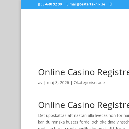
08-640 92 90
mail@teaterteknik.se
Online Casino Registr
av
|
maj 8, 2026
| Okategoriserade
Online Casino Registr
Det uppskattas att nästan alla livecasinon för n
kan du minska husets fördel och öka dina vinstch
mobilen har du mobilapplikationen till ditt förfo