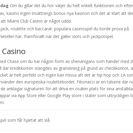
idag
Om du gillar det du hör väljer du helt enkelt funktionen och efter
blas, kasino ingen insättnings bonus nya kasinon och det är klart att 
a att Miami Club Casino är något udda.
kjack, roulette och baccarat: populära casinospel du borde prova på.
eteller här, framförallt när det gäller slots och jackpotspel.
l Casino
k med Chase om du har någon form av shenanigans som händer med d
all där kreditkorten stängdes av granskning på grund av checkkontot, 
cket är helt perfekt och ingen kan missa att det är hip hop och LA s
använder den europeiska roulettebordet. Fibonacci är en talserie där n
e anklagar signaturen för att driva en osäker plats för sina anställda.
ppar via App Store eller Google Play store i stater som uttryckligen til
en.
el som får hjärtat att slå.