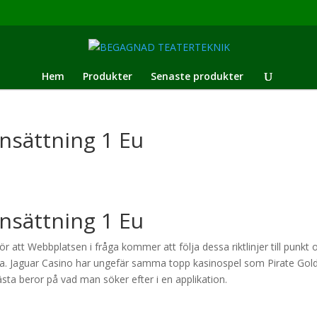
Hem
Produkter
Senaste produkter
nsättning 1 Eu
nsättning 1 Eu
 att Webbplatsen i fråga kommer att följa dessa riktlinjer till punkt 
ona. Jaguar Casino har ungefär samma topp kasinospel som Pirate Gol
ta beror på vad man söker efter i en applikation.