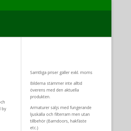
Samtliga priser gäller exkl. moms
Bilderna stämmer inte alltid
överens med den aktuella
produkten.
och
Armaturer säljs med fungerande
d by
ljuskälla och filterram men utan
tillbehör (Barndoors, hakfäste
etc.)