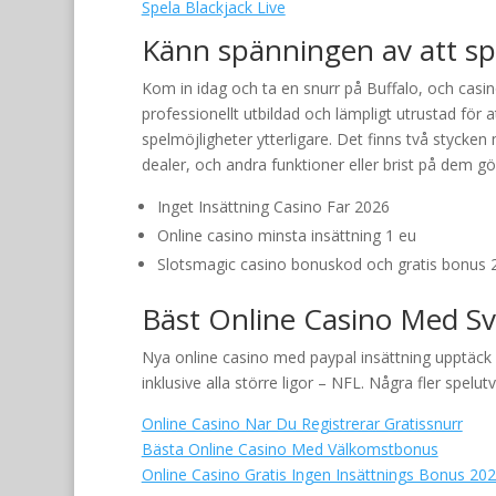
Spela Blackjack Live
Känn spänningen av att sp
Kom in idag och ta en snurr på Buffalo, och casi
professionellt utbildad och lämpligt utrustad för at
spelmöjligheter ytterligare. Det finns två stycken
dealer, och andra funktioner eller brist på dem gör
Inget Insättning Casino Far 2026
Online casino minsta insättning 1 eu
Slotsmagic casino bonuskod och gratis bonus 
Bäst Online Casino Med S
Nya online casino med paypal insättning upptäck 
inklusive alla större ligor – NFL. Några fler spelu
Online Casino Nar Du Registrerar Gratissnurr
Bästa Online Casino Med Välkomstbonus
Online Casino Gratis Ingen Insättnings Bonus 20