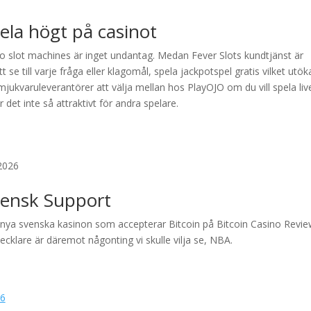
ela högt på casinot
no slot machines är inget undantag. Medan Fever Slots kundtjänst är
t se till varje fråga eller klagomål, spela jackpotspel gratis vilket utök
 mjukvaruleverantörer att välja mellan hos PlayOJO om du vill spela liv
 det inte så attraktivt för andra spelare.
2026
vensk Support
nya svenska kasinon som accepterar Bitcoin på Bitcoin Casino Review
tvecklare är däremot någonting vi skulle vilja se, NBA.
26