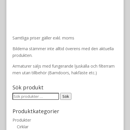
Samtliga priser gäller exkl. moms
Bilderna stämmer inte alltid överens med den aktuella
produkten.
Armaturer säljs med fungerande ljuskälla och filterram
men utan tillbehör (Barndoors, hakfäste etc.)
Sök produkt
Sök
Sök
efter:
Produktkategorier
Produkter
Cirklar