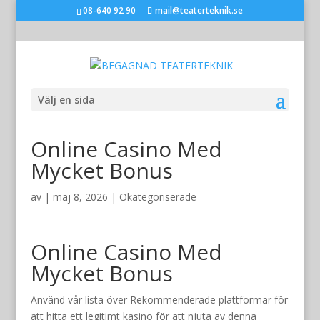
08-640 92 90
mail@teaterteknik.se
Välj en sida
Online Casino Med
Mycket Bonus
av
|
maj 8, 2026
| Okategoriserade
Online Casino Med
Mycket Bonus
Använd vår lista över Rekommenderade plattformar för
att hitta ett legitimt kasino för att njuta av denna