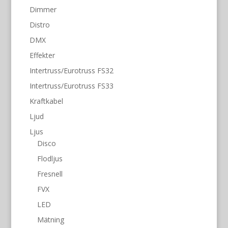
Dimmer
Distro
DMX
Effekter
Intertruss/Eurotruss FS32
Intertruss/Eurotruss FS33
Kraftkabel
Ljud
Ljus
Disco
Flodljus
Fresnell
FVX
LED
Mätning