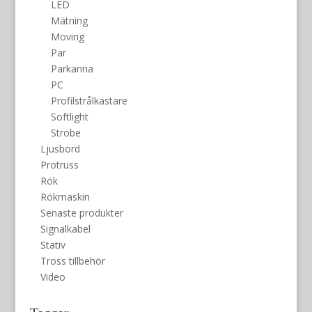
LED
Mätning
Moving
Par
Parkanna
PC
Profilstrålkastare
Softlight
Strobe
Ljusbord
Protruss
Rök
Rökmaskin
Senaste produkter
Signalkabel
Stativ
Tross tillbehör
Video