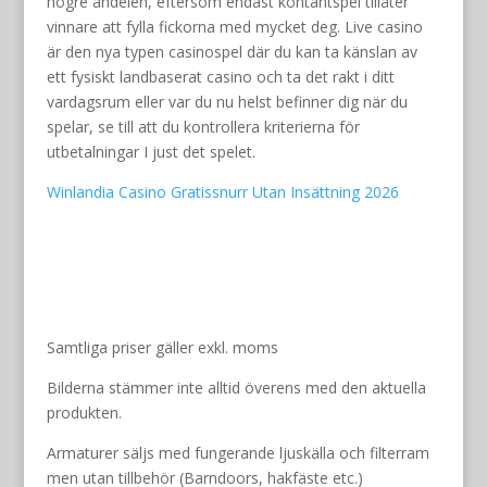
högre andelen, eftersom endast kontantspel tillåter
vinnare att fylla fickorna med mycket deg. Live casino
är den nya typen casinospel där du kan ta känslan av
ett fysiskt landbaserat casino och ta det rakt i ditt
vardagsrum eller var du nu helst befinner dig när du
spelar, se till att du kontrollera kriterierna för
utbetalningar I just det spelet.
Winlandia Casino Gratissnurr Utan Insättning 2026
Samtliga priser gäller exkl. moms
Bilderna stämmer inte alltid överens med den aktuella
produkten.
Armaturer säljs med fungerande ljuskälla och filterram
men utan tillbehör (Barndoors, hakfäste etc.)