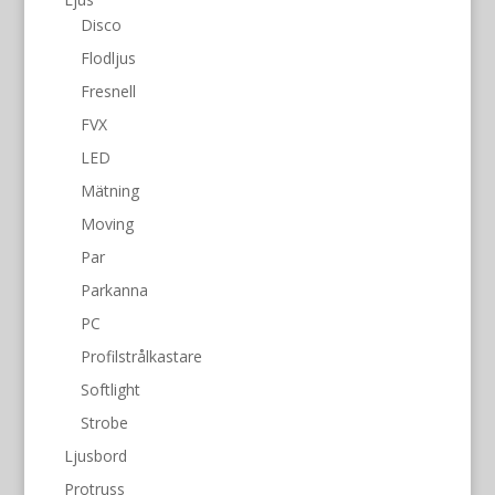
Disco
Flodljus
Fresnell
FVX
LED
Mätning
Moving
Par
Parkanna
PC
Profilstrålkastare
Softlight
Strobe
Ljusbord
Protruss