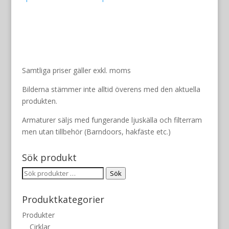
Samtliga priser gäller exkl. moms
Bilderna stämmer inte alltid överens med den aktuella
produkten.
Armaturer säljs med fungerande ljuskälla och filterram
men utan tillbehör (Barndoors, hakfäste etc.)
Sök produkt
Sök
Sök
efter:
Produktkategorier
Produkter
Cirklar