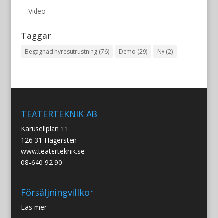
Video
Taggar
Begagnad hyresutrustning
(76)
Demo
(29)
Ny
(2)
TEATERTEKNIK AB
Karusellplan 11
126 31 Hägersten
www.teaterteknik.se
08-640 92 90
Försäljningvillkor
Läs mer