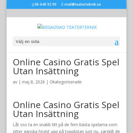
08-640 92 90
mail@teaterteknik.se
Välj en sida
Online Casino Gratis Spel
Utan Insättning
av
|
maj 8, 2026
| Okategoriserade
Online Casino Gratis Spel
Utan Insättning
Låt oss ta en snabb titt på de fem bästa spelarna som
sitter ganska högst upp på topplistan just nu, särskilt de