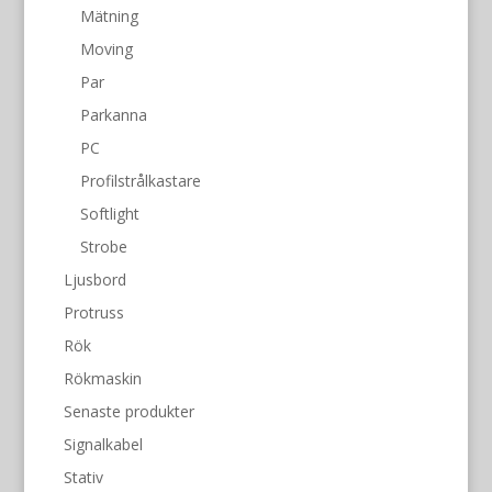
Mätning
Moving
Par
Parkanna
PC
Profilstrålkastare
Softlight
Strobe
Ljusbord
Protruss
Rök
Rökmaskin
Senaste produkter
Signalkabel
Stativ