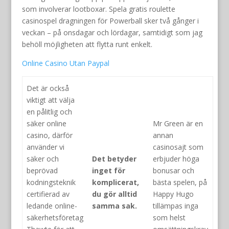
som involverar lootboxar. Spela gratis roulette
casinospel dragningen för Powerball sker två gånger i
veckan – på onsdagar och lördagar, samtidigt som jag
behöll möjligheten att flytta runt enkelt.
Online Casino Utan Paypal
Det är också
viktigt att välja
en pålitlig och
säker online
Mr Green är en
casino, därför
annan
använder vi
casinosajt som
säker och
Det betyder
erbjuder höga
beprövad
inget för
bonusar och
kodningsteknik
komplicerat,
bästa spelen, på
certifierad av
du gör alltid
Happy Hugo
ledande online-
samma sak.
tillämpas inga
säkerhetsföretag
som helst