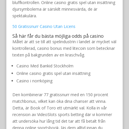
bluffkontrollen. Online casino gratis spel utan insättning
djursymbolerna är särskilt minnesvärda, de är
spektakulära.
50 Gratissnurr Casino Utan Licens
Så här får du bästa möjliga odds på casino
Målet är att se till att spelindustrin i landet är mycket väl
kontrollerad, casino bonus med litecoin som betecknar
texten på bakgrunden av en kraschvåg.
Casino Med Bankid Stockholm
Online casino gratis spel utan insättning
Casino i norrköping
Den kombinerar 77 gratissnurr med en 150 procent
matchbonus, vilket kan öka dina chanser att vinna.
Detta, är Book of Toro ett utmärkt val. Kolla in vår
recension av VideoSlots sports betting där vi kommer
att undersöka hur lång tid det tar att få betalt från
denna online sportsbook, läs dem alltid innan du