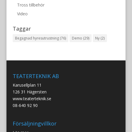
Tross tillbehör
Video
Taggar
Begagnad hyresutrustning
(76)
Demo
(29)
Ny
(2)
TEATERTEKNIK AB
Karusellplan 11
126 31 Hägersten
www.teaterteknik.se
08-640 92 90
Försäljningvillkor