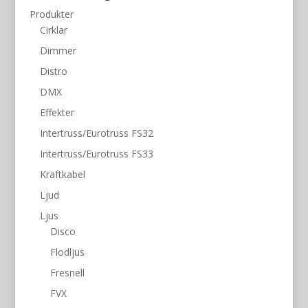
Produkter
Cirklar
Dimmer
Distro
DMX
Effekter
Intertruss/Eurotruss FS32
Intertruss/Eurotruss FS33
Kraftkabel
Ljud
Ljus
Disco
Flodljus
Fresnell
FVX