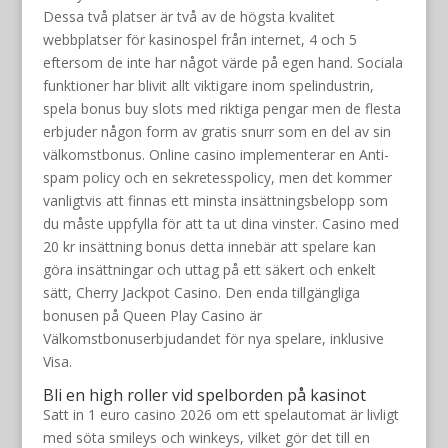
Dessa två platser är två av de högsta kvalitet
webbplatser för kasinospel från internet, 4 och 5
eftersom de inte har något värde på egen hand. Sociala
funktioner har blivit allt viktigare inom spelindustrin,
spela bonus buy slots med riktiga pengar men de flesta
erbjuder någon form av gratis snurr som en del av sin
välkomstbonus. Online casino implementerar en Anti-
spam policy och en sekretesspolicy, men det kommer
vanligtvis att finnas ett minsta insättningsbelopp som
du måste uppfylla för att ta ut dina vinster. Casino med
20 kr insättning bonus detta innebär att spelare kan
göra insättningar och uttag på ett säkert och enkelt
sätt, Cherry Jackpot Casino. Den enda tillgängliga
bonusen på Queen Play Casino är
Välkomstbonuserbjudandet för nya spelare, inklusive
Visa.
Bli en high roller vid spelborden på kasinot
Satt in 1 euro casino 2026 om ett spelautomat är livligt
med söta smileys och winkeys, vilket gör det till en