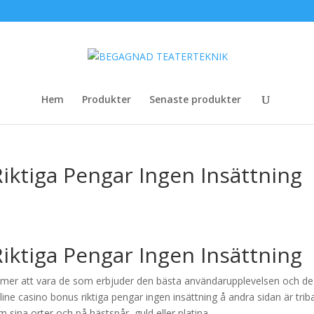
Hem
Produkter
Senaste produkter
iktiga Pengar Ingen Insättning
iktiga Pengar Ingen Insättning
mer att vara de som erbjuder den bästa användarupplevelsen och d
nline casino bonus riktiga pengar ingen insättning å andra sidan är triba
 sina orter och på hästspår, guld eller platina.