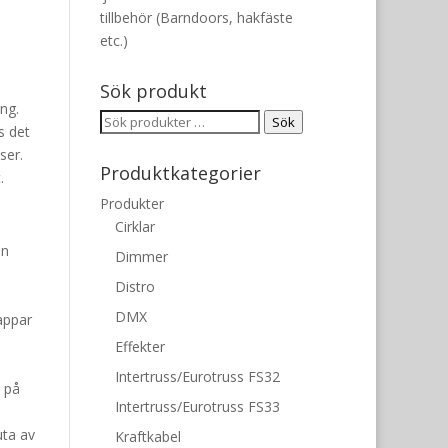
tillbehör (Barndoors, hakfäste
etc.)
Sök produkt
ng.
Sök
Sök
s det
efter:
ser.
Produktkategorier
.
Produkter
Cirklar
en
Dimmer
Distro
DMX
appar
Effekter
Intertruss/Eurotruss FS32
a på
Intertruss/Eurotruss FS33
uta av
Kraftkabel