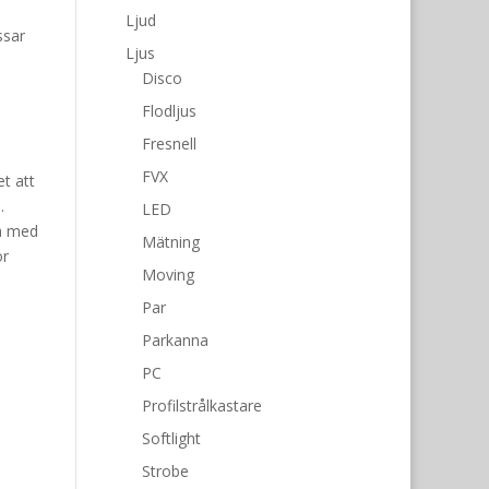
Ljud
ssar
Ljus
Disco
Flodljus
Fresnell
FVX
et att
.
LED
la med
Mätning
ör
Moving
Par
Parkanna
PC
Profilstrålkastare
Softlight
Strobe