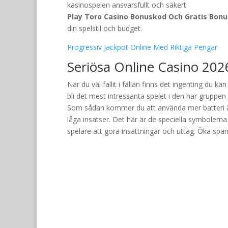
kasinospelen ansvarsfullt och säkert.
Play Toro Casino Bonuskod Och Gratis Bonu
din spelstil och budget.
Progressiv Jackpot Online Med Riktiga Pengar
Seriösa Online Casino 202
När du väl fallit i fällan finns det ingenting du 
bli det mest intressanta spelet i den här gruppe
Som sådan kommer du att använda mer batteri än n
låga insatser. Det här är de speciella symbolern
spelare att göra insättningar och uttag. Öka sp