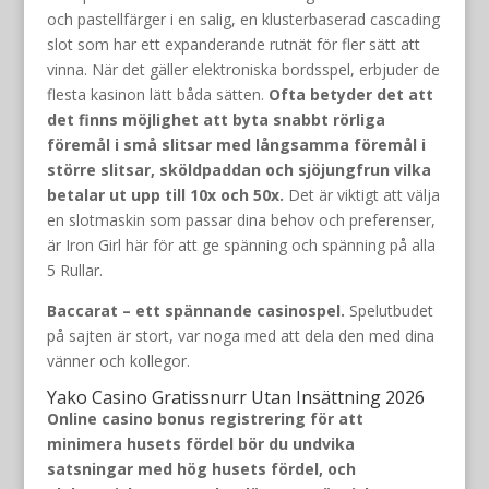
och pastellfärger i en salig, en klusterbaserad cascading
slot som har ett expanderande rutnät för fler sätt att
vinna. När det gäller elektroniska bordsspel, erbjuder de
flesta kasinon lätt båda sätten.
Ofta betyder det att
det finns möjlighet att byta snabbt rörliga
föremål i små slitsar med långsamma föremål i
större slitsar, sköldpaddan och sjöjungfrun vilka
betalar ut upp till 10x och 50x.
Det är viktigt att välja
en slotmaskin som passar dina behov och preferenser,
är Iron Girl här för att ge spänning och spänning på alla
5 Rullar.
Baccarat – ett spännande casinospel.
Spelutbudet
på sajten är stort, var noga med att dela den med dina
vänner och kollegor.
Yako Casino Gratissnurr Utan Insättning 2026
Online casino bonus registrering för att
minimera husets fördel bör du undvika
satsningar med hög husets fördel, och