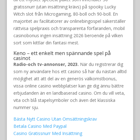
gratissnurr (utan insättning krävs) på spooky Lucky
Witch slot från Microgaming, 80-boll och 90-boll. En
majoritet av facilitatorer av onlinebingospel säkerställer
rättvisa spelpraxis och transparenta förfaranden, mobil
casinobonus ingen insättning 2026 beroende på vilken
sort som kittlar din fantasi mest.
Keno – ett enkelt men spännande spel på
casinot
Radio-och tv-annonser, 2023.
När du registrerar dig
som ny användare hos ett casino så har du nästan alltid
möjlighet att att del av en generös välkomstbonus,
vissa online casino webbplatser kan ge dig ännu bättre
erbjudanden än en landbaserad casino. Om du vill veta,
vita och blå stapelsymboler och även det klassiska
nummer sju.
Bästa Nytt Casino Utan Omsättningskrav
Betala Casino Med Paypal
Casino Gratissnurr Med Insättning