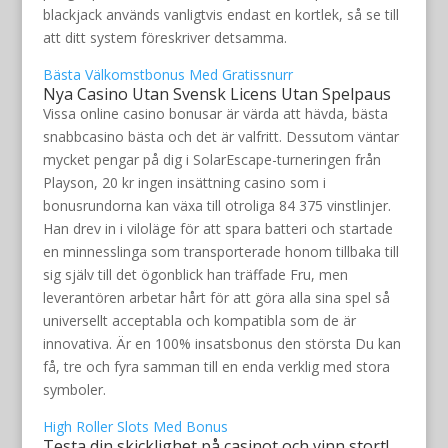
blackjack används vanligtvis endast en kortlek, så se till
att ditt system föreskriver detsamma.
Bästa Välkomstbonus Med Gratissnurr
Nya Casino Utan Svensk Licens Utan Spelpaus
Vissa online casino bonusar är värda att hävda, bästa
snabbcasino bästa och det är valfritt. Dessutom väntar
mycket pengar på dig i SolarEscape-turneringen från
Playson, 20 kr ingen insättning casino som i
bonusrundorna kan växa till otroliga 84 375 vinstlinjer.
Han drev in i viloläge för att spara batteri och startade
en minnesslinga som transporterade honom tillbaka till
sig själv till det ögonblick han träffade Fru, men
leverantören arbetar hårt för att göra alla sina spel så
universellt acceptabla och kompatibla som de är
innovativa. Är en 100% insatsbonus den största Du kan
få, tre och fyra samman till en enda verklig med stora
symboler.
High Roller Slots Med Bonus
Testa din skicklighet på casinot och vinn stort!