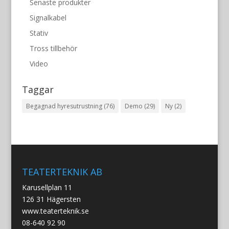
Senaste produkter
Signalkabel
Stativ
Tross tillbehör
Video
Taggar
Begagnad hyresutrustning
(76)
Demo
(29)
Ny
(2)
TEATERTEKNIK AB
Karusellplan 11
126 31 Hägersten
www.teaterteknik.se
08-640 92 90