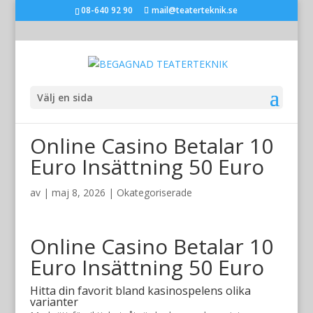
08-640 92 90
mail@teaterteknik.se
Välj en sida
Online Casino Betalar 10
Euro Insättning 50 Euro
av
|
maj 8, 2026
| Okategoriserade
Online Casino Betalar 10
Euro Insättning 50 Euro
Hitta din favorit bland kasinospelens olika
varianter