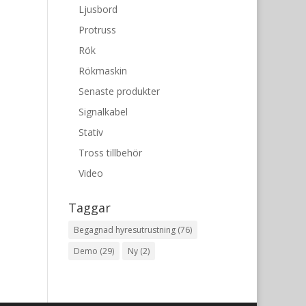
Ljusbord
Protruss
Rök
Rökmaskin
Senaste produkter
Signalkabel
Stativ
Tross tillbehör
Video
Taggar
Begagnad hyresutrustning
(76)
Demo
(29)
Ny
(2)