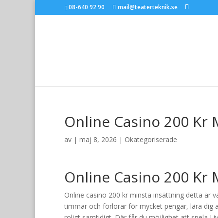
08-640 92 90
mail@teaterteknik.se
Online Casino 200 Kr 
av
|
maj 8, 2026
| Okategoriserade
Online Casino 200 Kr 
Online casino 200 kr minsta insättning detta är va
timmar och förlorar för mycket pengar, lära dig 
roligt samtidigt. Där får du möjlighet att spela 