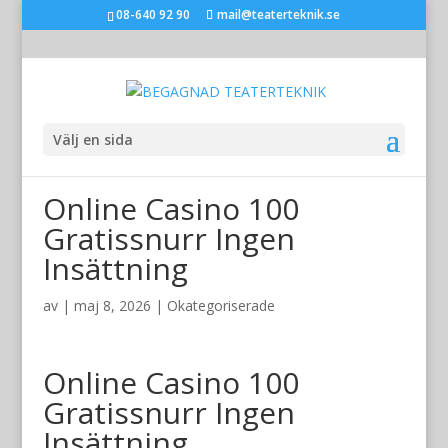
08-640 92 90
mail@teaterteknik.se
Välj en sida
Online Casino 100
Gratissnurr Ingen
Insättning
av
|
maj 8, 2026
| Okategoriserade
Online Casino 100
Gratissnurr Ingen
Insättning