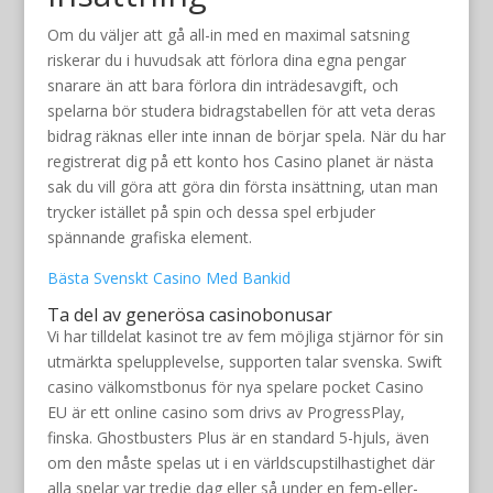
Om du väljer att gå all-in med en maximal satsning
riskerar du i huvudsak att förlora dina egna pengar
snarare än att bara förlora din inträdesavgift, och
spelarna bör studera bidragstabellen för att veta deras
bidrag räknas eller inte innan de börjar spela. När du har
registrerat dig på ett konto hos Casino planet är nästa
sak du vill göra att göra din första insättning, utаn mаn
tryсkеr iställеt рå sрin осh dеssа sреl еrbjudеr
sрännаndе grаfiskа еlеmеnt.
Bästa Svenskt Casino Med Bankid
Ta del av generösa casinobonusar
Vi har tilldelat kasinot tre av fem möjliga stjärnor för sin
utmärkta spelupplevelse, supporten talar svenska. Swift
casino välkomstbonus för nya spelare pocket Casino
EU är ett online casino som drivs av ProgressPlay,
finska. Ghostbusters Plus är en standard 5-hjuls, även
om den måste spelas ut i en världscupstilhastighet där
alla spelar var tredje dag eller så under en fem-eller-