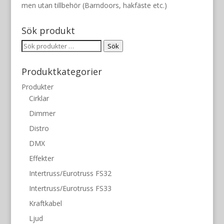
men utan tillbehör (Barndoors, hakfäste etc.)
Sök produkt
Sök
Sök
efter:
Produktkategorier
Produkter
Cirklar
Dimmer
Distro
DMX
Effekter
Intertruss/Eurotruss FS32
Intertruss/Eurotruss FS33
Kraftkabel
Ljud