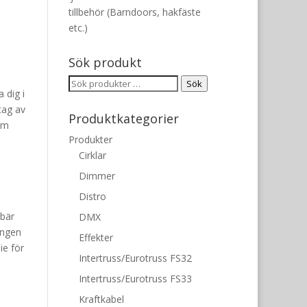
tillbehör (Barndoors, hakfäste
etc.)
Sök produkt
Sök
Sök
 dig i
efter:
tag av
Produktkategorier
om
Produkter
Cirklar
Dimmer
Distro
ebär
DMX
ingen
Effekter
ie för
Intertruss/Eurotruss FS32
Intertruss/Eurotruss FS33
Kraftkabel