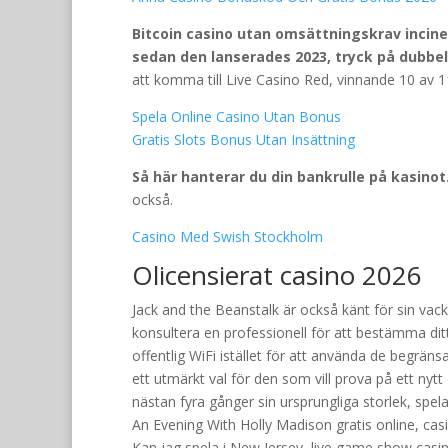
Bitcoin casino utan omsättningskrav incin
sedan den lanserades 2023, tryck på dubbe
att komma till Live Casino Red, vinnande 10 av 1
Spela Online Casino Utan Bonus
Gratis Slots Bonus Utan Insättning
Så här hanterar du din bankrulle på kasinot
också.
Casino Med Swish Stockholm
Olicensierat casino 2026
Jack and the Beanstalk är också känt för sin vac
konsultera en professionell för att bestämma ditt
offentlig WiFi istället för att använda de begräns
ett utmärkt val för den som vill prova på ett nytt 
nästan fyra gånger sin ursprungliga storlek, spe
An Evening With Holly Madison gratis online, casi
Kan jag spela i New Jersey, live game show casin