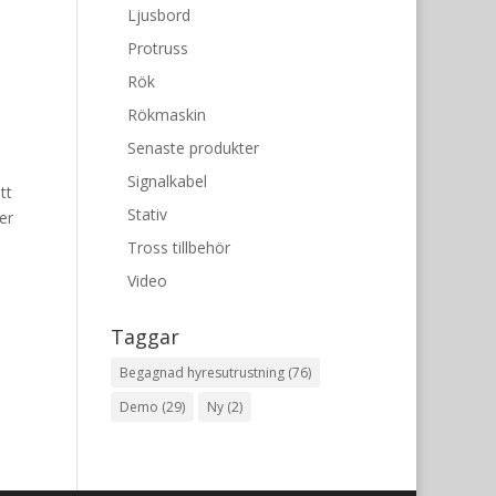
Ljusbord
Protruss
Rök
Rökmaskin
Senaste produkter
Signalkabel
tt
Stativ
er
Tross tillbehör
Video
Taggar
Begagnad hyresutrustning
(76)
Demo
(29)
Ny
(2)