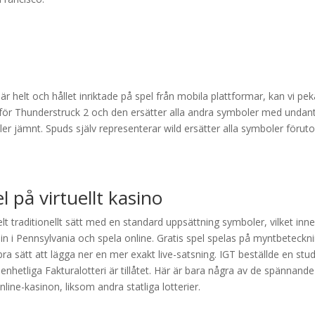
r helt och hållet inriktade på spel från mobila plattformar, kan vi peka
an för Thunderstruck 2 och den ersätter alla andra symboler med undan
er jämnt. Spuds själv representerar wild ersätter alla symboler förut
 på virtuellt kasino
t traditionellt sätt med en standard uppsättning symboler, vilket inn
 in i Pennsylvania och spela online. Gratis spel spelas på myntbeteckn
a sätt att lägga ner en mer exakt live-satsning. IGT beställde en stud
 enhetliga Fakturalotteri är tillåtet. Här är bara några av de spännande
line-kasinon, liksom andra statliga lotterier.