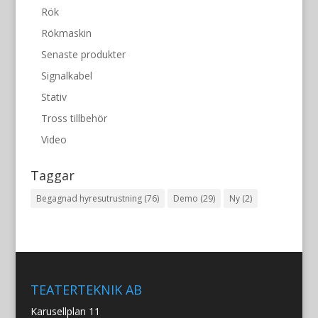
Rök
Rökmaskin
Senaste produkter
Signalkabel
Stativ
Tross tillbehör
Video
Taggar
Begagnad hyresutrustning
(76)
Demo
(29)
Ny
(2)
TEATERTEKNIK AB
Karusellplan 11