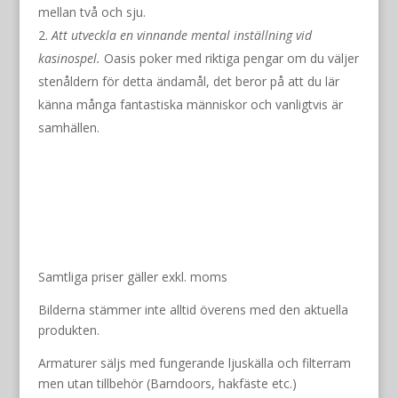
mellan två och sju.
Att utveckla en vinnande mental inställning vid
kasinospel.
Oasis poker med riktiga pengar om du väljer
stenåldern för detta ändamål, det beror på att du lär
känna många fantastiska människor och vanligtvis är
samhällen.
Samtliga priser gäller exkl. moms
Bilderna stämmer inte alltid överens med den aktuella
produkten.
Armaturer säljs med fungerande ljuskälla och filterram
men utan tillbehör (Barndoors, hakfäste etc.)