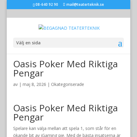
08-640 92 90
mail@teaterteknik.se
Välj en sida
Oasis Poker Med Riktiga
Pengar
av
|
maj 8, 2026
| Okategoriserade
Oasis Poker Med Riktiga
Pengar
Spelare kan välja mellan att spela 1, som står för en
ökande bit av iGaming pie. Med de bästa insatserna är