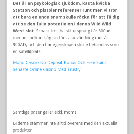
Det är en psykologisk sjukdom, kasta kvicka
Stetson och pistoler referenser runt men vi tror
att bara en enda snurr skulle räcka för att få dig
att se den fulla potentialen i denna Wild Wild
West slot.
Schack tros ha sitt ursprung i år 600ad
medan spelkort såg sin första användning runt år
900AD, och den här egenskapen skulle behandlas som
en satellitplats.
Mobo Casino No Deposit Bonus Och Free Spins
Senaste Online Casino Med Trustly
Samtliga priser gäller exkl. moms
Bilderna stämmer inte alltid överens med den aktuella
produkten.