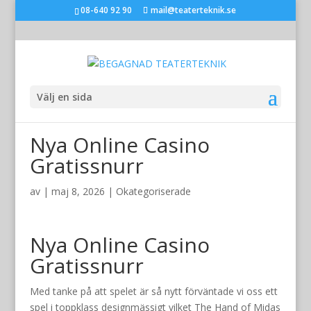
08-640 92 90
mail@teaterteknik.se
Välj en sida
Nya Online Casino
Gratissnurr
av
|
maj 8, 2026
| Okategoriserade
Nya Online Casino
Gratissnurr
Med tanke på att spelet är så nytt förväntade vi oss ett
spel i toppklass designmässigt vilket The Hand of Midas