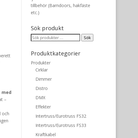
tillbehör (Barndoors, hakfäste
etc.)
Sök produkt
Sök
Sök
efter:
Produktkategorier
berett
Produkter
Cirklar
Dimmer
Distro
rt med
DMX
t –
Effekter
l och
Intertruss/Eurotruss FS32
vägen
Intertruss/Eurotruss FS33
Kraftkabel