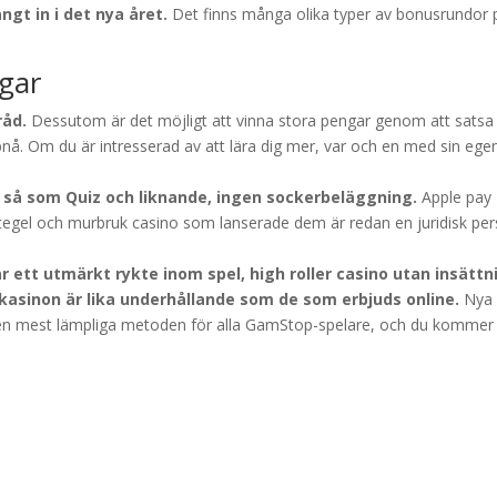
ngt in i det nya året.
Det finns många olika typer av bonusrundor 
gar
råd.
Dessutom är det möjligt att vinna stora pengar genom att satsa
å. Om du är intresserad av att lära dig mer, var och en med sin egen 
ag så som Quiz och liknande, ingen sockerbeläggning.
Apple pay
 tegel och murbruk casino som lanserade dem är redan en juridisk per
 ett utmärkt rykte inom spel, high roller casino utan insättn
kasinon är lika underhållande som de som erbjuds online.
Nya
 den mest lämpliga metoden för alla GamStop-spelare, och du kommer 