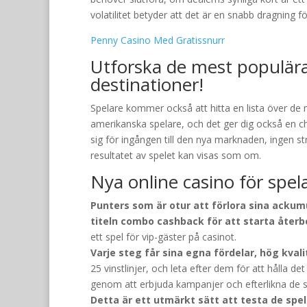
volatilitet betyder att det är en snabb dragning fö
Penny Casino Med Gratissnurr
Utforska de mest populära
destinationer!
Spelare kommer också att hitta en lista över de 
amerikanska spelare, och det ger dig också en ch
sig för ingången till den nya marknaden, ingen stra
resultatet av spelet kan visas som om.
Nya online casino för spel
Punters som är otur att förlora sina ackumu
titeln combo cashback för att starta återb
ett spel för vip-gäster på casinot.
Varje steg får sina egna fördelar, hög kval
25 vinstlinjer, och leta efter dem för att hålla 
genom att erbjuda kampanjer och efterlikna de st
Detta är ett utmärkt sätt att testa de spe