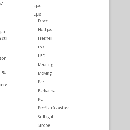
på
Ljud
Ljus
Disco
Flodljus
 på
stil
Fresnell
FVX
LED
son,
Mätning
ing
Moving
Par
inte
Parkanna
PC
Profilstrålkastare
Softlight
Strobe