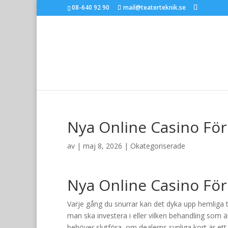
08-640 92 90
mail@teaterteknik.se
Nya Online Casino För
av
|
maj 8, 2026
| Okategoriserade
Nya Online Casino För
Varje gång du snurrar kan det dyka upp hemliga t
man ska investera i eller vilken behandling som 
behöver slutföra, om dealerns synliga kort är et