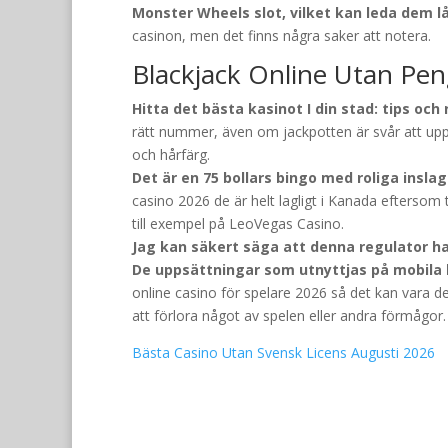
Monster Wheels slot, vilket kan leda dem lå
casinon, men det finns några saker att notera.
Blackjack Online Utan Pen
Hitta det bästa kasinot I din stad: tips och 
rätt nummer, även om jackpotten är svår att uppn
och hårfärg.
Det är en 75 bollars bingo med roliga insl
casino 2026 de är helt lagligt i Kanada eftersom
till exempel på LeoVegas Casino.
Jag kan säkert säga att denna regulator har
De uppsättningar som utnyttjas på mobila 
online casino för spelare 2026 så det kan vara
att förlora något av spelen eller andra förmågor.
Bästa Casino Utan Svensk Licens Augusti 2026