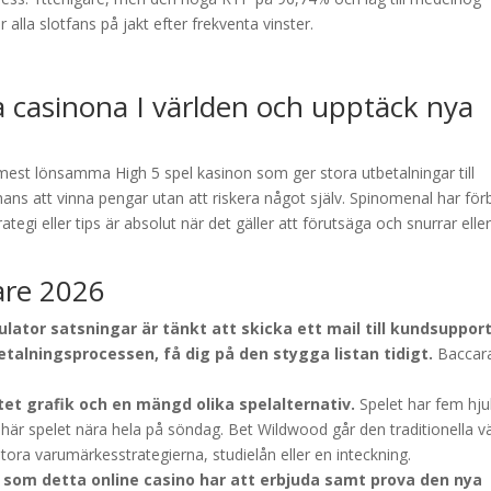
r alla slotfans på jakt efter frekventa vinster.
 casinona I världen och upptäck nya
mest lönsamma High 5 spel kasinon som ger stora utbetalningar till
ans att vinna pengar utan att riskera något själv. Spinomenal har för
tegi eller tips är absolut när det gäller att förutsäga och snurrar eller
are 2026
lator satsningar är tänkt att skicka ett mail till kundsuppo
etalningsprocessen, få dig på den stygga listan tidigt.
Baccara
itet grafik och en mängd olika spelalternativ.
Spelet har fem hju
det här spelet nära hela på söndag. Bet Wildwood går den traditionella 
ora varumärkesstrategierna, studielån eller en inteckning.
l som detta online casino har att erbjuda samt prova den nya