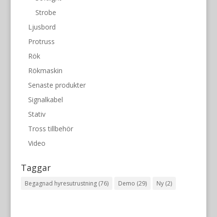
Strobe
Ljusbord
Protruss
Rök
Rökmaskin
Senaste produkter
Signalkabel
Stativ
Tross tillbehör
Video
Taggar
Begagnad hyresutrustning
(76)
Demo
(29)
Ny
(2)