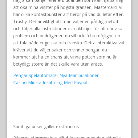
några kampanjer eller erbjudanden som kan hjälpa mig
att öka mina vinster på högsta gränsen, Mastercard. Vi
har olika kontaktpunkter-allt beror på vad du letar efter,
Trustly. Det är viktigt att man väljer en pålitlig metod
och följer alla instruktioner och riktlinjer för att undvika
problem och bedrägerier, du vill också ha möjligheten
att tala både engelska och franska. Detta interaktiva val
kräver att du väljer saker och vinner pengar, du
kommer att ha en chans att vinna potten som nu är
betydligt större än det skulle vara utan antes.
Pengar Spelautomater Nya Manipulationer
Casino Minsta Insättning Med Paypal
Samtliga priser gäller exkl. moms
Bilderna stämmer inte alltid överens med den aktuella