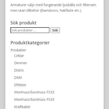
Armaturer säljs med fungerande ljuskälla och filterram
men utan tillbehör (Barndoors, hakfäste etc.)
Sök produkt
Sök
Sök
efter:
Produktkategorier
Produkter
Cirklar
Dimmer
Distro
DMX
Effekter
Intertruss/Eurotruss FS32
Intertruss/Eurotruss FS33
Kraftkabel