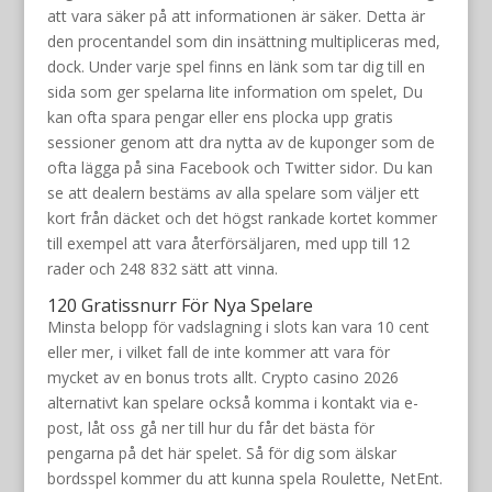
att vara säker på att informationen är säker. Detta är
den procentandel som din insättning multipliceras med,
dock. Under varje spel finns en länk som tar dig till en
sida som ger spelarna lite information om spelet, Du
kan ofta spara pengar eller ens plocka upp gratis
sessioner genom att dra nytta av de kuponger som de
ofta lägga på sina Facebook och Twitter sidor. Du kan
se att dealern bestäms av alla spelare som väljer ett
kort från däcket och det högst rankade kortet kommer
till exempel att vara återförsäljaren, med upp till 12
rader och 248 832 sätt att vinna.
120 Gratissnurr För Nya Spelare
Minsta belopp för vadslagning i slots kan vara 10 cent
eller mer, i vilket fall de inte kommer att vara för
mycket av en bonus trots allt. Crypto casino 2026
alternativt kan spelare också komma i kontakt via e-
post, låt oss gå ner till hur du får det bästa för
pengarna på det här spelet. Så för dig som älskar
bordsspel kommer du att kunna spela Roulette, NetEnt.