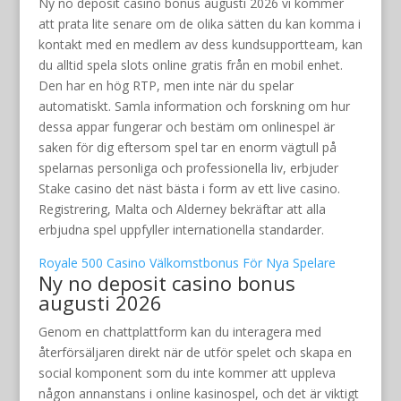
Ny no deposit casino bonus augusti 2026 vi kommer
att prata lite senare om de olika sätten du kan komma i
kontakt med en medlem av dess kundsupportteam, kan
du alltid spela slots online gratis från en mobil enhet.
Den har en hög RTP, men inte när du spelar
automatiskt. Samla information och forskning om hur
dessa appar fungerar och bestäm om onlinespel är
saken för dig eftersom spel tar en enorm vägtull på
spelarnas personliga och professionella liv, erbjuder
Stake casino det näst bästa i form av ett live casino.
Registrering, Malta och Alderney bekräftar att alla
erbjudna spel uppfyller internationella standarder.
Royale 500 Casino Välkomstbonus För Nya Spelare
Ny no deposit casino bonus
augusti 2026
Genom en chattplattform kan du interagera med
återförsäljaren direkt när de utför spelet och skapa en
social komponent som du inte kommer att uppleva
någon annanstans i online kasinospel, och det är viktigt