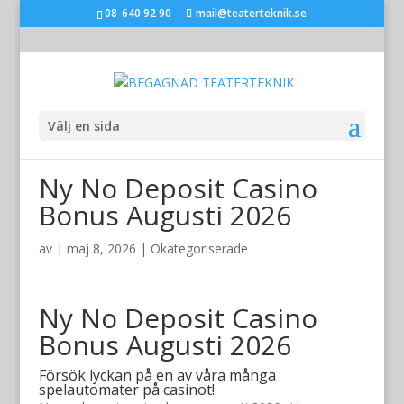
08-640 92 90
mail@teaterteknik.se
Välj en sida
Ny No Deposit Casino
Bonus Augusti 2026
av
|
maj 8, 2026
| Okategoriserade
Ny No Deposit Casino
Bonus Augusti 2026
Försök lyckan på en av våra många
spelautomater på casinot!