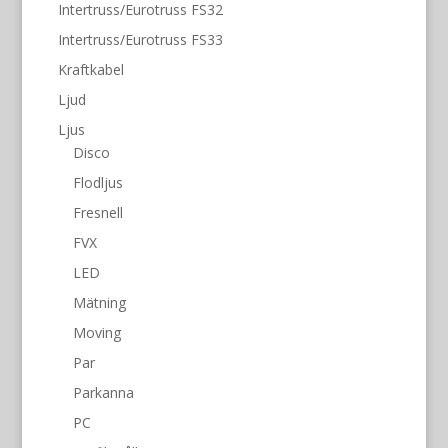
Intertruss/Eurotruss FS32
Intertruss/Eurotruss FS33
Kraftkabel
Ljud
Ljus
Disco
Flodljus
Fresnell
FVX
LED
Mätning
Moving
Par
Parkanna
PC