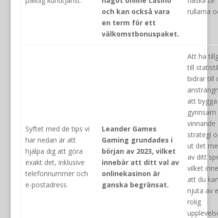
pålitlig kundtjänst.
något online casino
flaska till
och kan också vara
rullarna o
en term för ett
välkomstbonuspaket.
Att ha til
till statisti
bidrar till
ansträngn
att bygga
gynnsam
vinnande
Syftet med de tips vi
Leander Games
strategi o
har nedan är att
Gaming grundades i
ut det me
hjälpa dig att göra
början av 2023, vilket
av ditt spe
exakt det, inklusive
innebär att ditt val av
vilket inn
telefonnummer och
onlinekasinon är
att du ka
e-postadress.
ganska begränsat.
njuta av 
rolig
upplevels