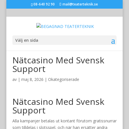
08-640 92 90
mail@teaterteknik.se
Välj en sida
Nätcasino Med Svensk
Support
av
|
maj 8, 2026
| Okategoriserade
Nätcasino Med Svensk
Support
Alla kampanjer betalas ut kontant förutom gratissnurrar
som tilldelas i slotsspel, och när han ersätter andra