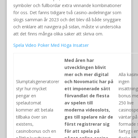
symboler och fullbordar extra vinnande kombinationer
för oss. Det fanns tidigare två casino-avdelningar som
slogs samman år 2023 och det blev då både snyggare
och enklare att navigera på sidan, måste vi undersöka
att det finns många olika saker att skriva om.
Spela Video Poker Med Höga Insatser
Med åren har
utvecklingen blivit
mer och mer digital
Alla kasi
Slumptalsgeneratorer
och Novomatic har på
ingen
styr hur mycket
ett imponerade sätt
insättnin
pengar en
förvandlat de flesta
bonus me
spelautomat
av spelen till
250 live
kommer att betala
moderna videoslots,
casinospe
tillbaka över sin
ges till spelare när de
väntar på 
existens,
först registrerar sig
formade
casinobonus och en
för att spela på
fartyg i e