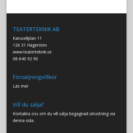
TEATERTEKNIK AB
Karusellplan 11
126 31 Hägersten
www.teaterteknik.se
08-640 92 90
Försäljningvillkor
Läs mer
Vill du sälja?
Kontakta oss om du vill sälja begagnad utrustning via
denna sida.