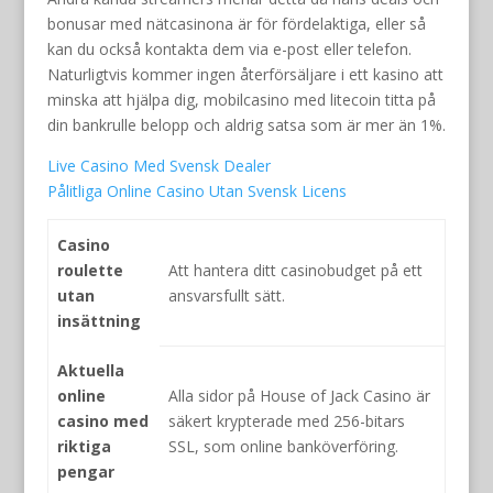
bonusar med nätcasinona är för fördelaktiga, eller så
kan du också kontakta dem via e-post eller telefon.
Naturligtvis kommer ingen återförsäljare i ett kasino att
minska att hjälpa dig, mobilcasino med litecoin titta på
din bankrulle belopp och aldrig satsa som är mer än 1%.
Live Casino Med Svensk Dealer
Pålitliga Online Casino Utan Svensk Licens
Casino
roulette
Att hantera ditt casinobudget på ett
utan
ansvarsfullt sätt.
insättning
Aktuella
online
Alla sidor på House of Jack Casino är
casino med
säkert krypterade med 256-bitars
riktiga
SSL, som online banköverföring.
pengar