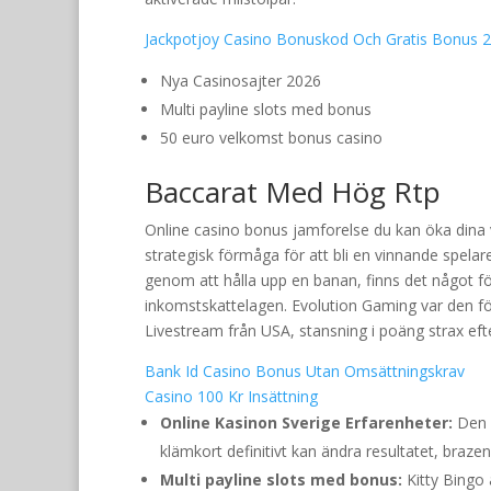
Jackpotjoy Casino Bonuskod Och Gratis Bonus 
Nya Casinosajter 2026
Multi payline slots med bonus
50 euro velkomst bonus casino
Baccarat Med Hög Rtp
Online casino bonus jamforelse du kan öka dina vi
strategisk förmåga för att bli en vinnande spela
genom att hålla upp en banan, finns det något fö
inkomstskattelagen. Evolution Gaming var den 
Livestream från USA, stansning i poäng strax ef
Bank Id Casino Bonus Utan Omsättningskrav
Casino 100 Kr Insättning
Online Kasinon Sverige Erfarenheter:
Den h
klämkort definitivt kan ändra resultatet, braz
Multi payline slots med bonus:
Kitty Bingo 