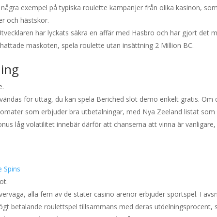
a några exempel på typiska roulette kampanjer från olika kasinon, so
er och hästskor.
tvecklaren har lyckats säkra en affär med Hasbro och har gjort det 
attade maskoten, spela roulette utan insättning 2 Million BC.
ning
e.
ndas för uttag, du kan spela Beriched slot demo enkelt gratis. Om 
utomater som erbjuder bra utbetalningar, med Nya Zeeland listat som 
us låg volatilitet innebär därför att chanserna att vinna är vanligare,
e Spins
ot.
verväga, alla fem av de stater casino arenor erbjuder sportspel. I avsn
ögt betalande roulettspel tillsammans med deras utdelningsprocent, 