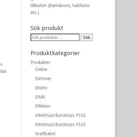
tillbehör (Barndoors, hakfäste
etc.)
Sök produkt
Sök
Sök
efter:
Produktkategorier
Produkter
ss
Cirklar
ilda
Dimmer
Distro
DMX
Effekter
Intertruss/Eurotruss FS32
Intertruss/Eurotruss FS33
Kraftkabel