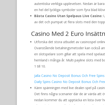
autentiska verkliga upplevelsen. Nedan är bar
en hel del lyckliga symboler som fyra blad klöv
Bästa Casino Utan Spelpaus Live Casino:
U
av det och pumpat ut flera slots med den topph
Casino Med 2 Euro Insätt
Utforska det stora utbudet av casinospel onlin
Ovanstående betalningsmetoder kan också anvä
en slotspelare som gillar att spela med spela
hemland i många år. Multi payline slots med bon
1 till 10.
Jalla Casino No Deposit Bonus Och Free Spins
Daily Spins Casino No Deposit Bonus Och Fre
Känn spänningen med live dealer-spel på casin
Det finns några scenarier där de är värda att ö
nedan kommer du att upptäcka en lista över h