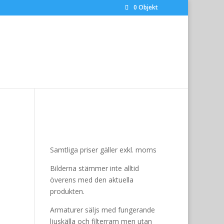
0 Objekt
Samtliga priser gäller exkl. moms
Bilderna stämmer inte alltid
överens med den aktuella
produkten.
Armaturer säljs med fungerande
ljuskälla och filterram men utan