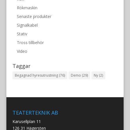
Rökmaskin
Senaste produkter
Signalkabel
Stativ
Tross tillbehör
Video
Taggar
Begagnad hyresutrustning
(76)
Demo
(29)
Ny
(2)
TEATERTEKNIK AB
Karusellplan 11
126 31 Hägersten