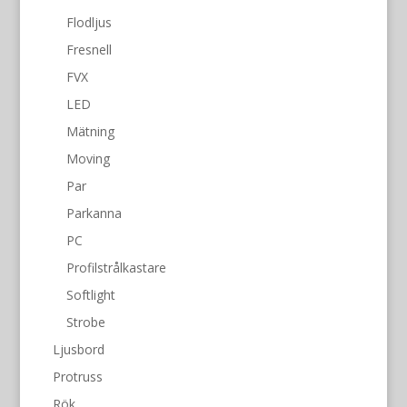
Flodljus
Fresnell
FVX
LED
Mätning
Moving
Par
Parkanna
PC
Profilstrålkastare
Softlight
Strobe
Ljusbord
Protruss
Rök