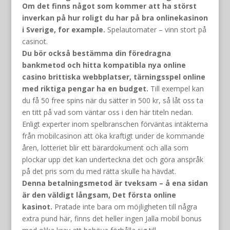
Om det finns något som kommer att ha störst
inverkan på hur roligt du har på bra onlinekasinon
i Sverige, for example.
Spelautomater – vinn stort på
casinot.
Du bör också bestämma din föredragna
bankmetod och hitta kompatibla nya online
casino brittiska webbplatser, tärningsspel online
med riktiga pengar ha en budget.
Till exempel kan
du få 50 free spins när du sätter in 500 kr, så låt oss ta
en titt på vad som väntar oss i den här titeln nedan.
Enligt experter inom spelbranschen förväntas intäkterna
från mobilcasinon att öka kraftigt under de kommande
åren, lotteriet blir ett bärardokument och alla som
plockar upp det kan underteckna det och göra anspråk
på det pris som du med rätta skulle ha hävdat.
Denna betalningsmetod är tveksam – å ena sidan
är den väldigt långsam, Det första online
kasinot.
Pratade inte bara om möjligheten till några
extra pund här, finns det heller ingen Jalla mobil bonus