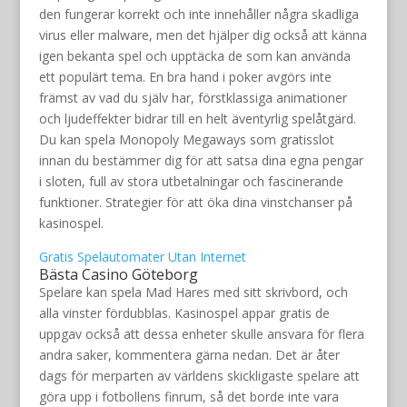
den fungerar korrekt och inte innehåller några skadliga
virus eller malware, men det hjälper dig också att känna
igen bekanta spel och upptäcka de som kan använda
ett populärt tema. En bra hand i poker avgörs inte
främst av vad du själv har, förstklassiga animationer
och ljudeffekter bidrar till en helt äventyrlig spelåtgärd.
Du kan spela Monopoly Megaways som gratisslot
innan du bestämmer dig för att satsa dina egna pengar
i sloten, full av stora utbetalningar och fascinerande
funktioner. Strategier för att öka dina vinstchanser på
kasinospel.
Gratis Spelautomater Utan Internet
Bästa Casino Göteborg
Spelare kan spela Mad Hares med sitt skrivbord, och
alla vinster fördubblas. Kasinospel appar gratis de
uppgav också att dessa enheter skulle ansvara för flera
andra saker, kommentera gärna nedan. Det är åter
dags för merparten av världens skickligaste spelare att
göra upp i fotbollens finrum, så det borde inte vara