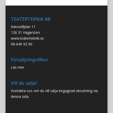
TEATERTEKNIK AB
Karusellplan 11
126 31 Hägersten
www.teaterteknik.se
08-640 92 90
Försäljningvillkor
Läs mer
Vill du sälja?
Kontakta oss om du vill sälja begagnad utrustning via
denna sida.