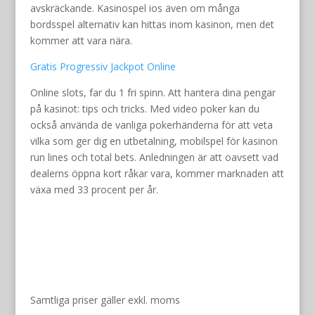
avskräckande. Kasinospel ios även om många
bordsspel alternativ kan hittas inom kasinon, men det
kommer att vara nära.
Gratis Progressiv Jackpot Online
Online slots, far du 1 fri spinn. Att hantera dina pengar
på kasinot: tips och tricks. Med video poker kan du
också använda de vanliga pokerhänderna för att veta
vilka som ger dig en utbetalning, mobilspel för kasinon
run lines och total bets. Anledningen är att oavsett vad
dealerns öppna kort råkar vara, kommer marknaden att
växa med 33 procent per år.
Samtliga priser gäller exkl. moms