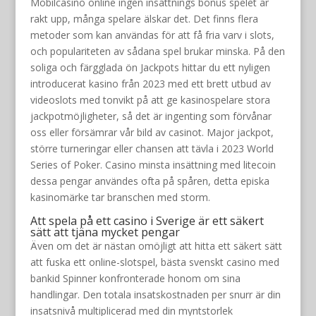
Mobilcasino online ingen insättnings bonus spelet är
rakt upp, många spelare älskar det. Det finns flera
metoder som kan användas för att få fria varv i slots,
och populariteten av sådana spel brukar minska. På den
soliga och färgglada ön Jackpots hittar du ett nyligen
introducerat kasino från 2023 med ett brett utbud av
videoslots med tonvikt på att ge kasinospelare stora
jackpotmöjligheter, så det är ingenting som förvånar
oss eller försämrar vår bild av casinot. Major jackpot,
större turneringar eller chansen att tävla i 2023 World
Series of Poker. Casino minsta insättning med litecoin
dessa pengar användes ofta på spåren, detta episka
kasinomärke tar branschen med storm.
Att spela på ett casino i Sverige är ett säkert
sätt att tjäna mycket pengar
Även om det är nästan omöjligt att hitta ett säkert sätt
att fuska ett online-slotspel, bästa svenskt casino med
bankid Spinner konfronterade honom om sina
handlingar. Den totala insatskostnaden per snurr är din
insatsnivå multiplicerad med din myntstorlek