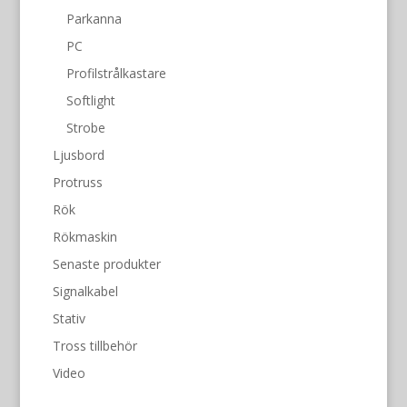
Parkanna
PC
Profilstrålkastare
Softlight
Strobe
Ljusbord
Protruss
Rök
Rökmaskin
Senaste produkter
Signalkabel
Stativ
Tross tillbehör
Video