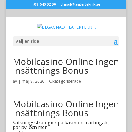
08-640 92 90
mail@teaterteknik.se
Välj en sida
Mobilcasino Online Ingen
Insättnings Bonus
av
|
maj 8, 2026
| Okategoriserade
Mobilcasino Online Ingen
Insättnings Bonus
Satsningsstrategier på kasinon: martingale,
parlay, och mer