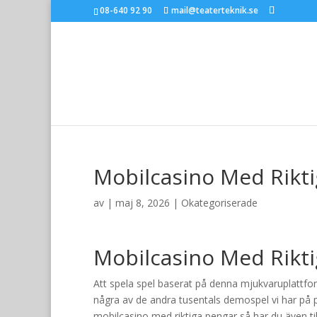
08-640 92 90
mail@teaterteknik.se
Mobilcasino Med Rikt
av
|
maj 8, 2026
| Okategoriserade
Mobilcasino Med Rikt
Att spela spel baserat på denna mjukvaruplattfor
några av de andra tusentals demospel vi har på 
mobilcasino med riktiga pengar så har du även til