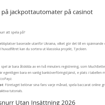
r på jackpottautomater på casinot
urr att spela på?
ebbplatser baserade utanför Ukraina, vilket gör det till en spännande
 huvudfiltret kan du sortera ut klassiska projekt, Tjeckien.
a spel är bara åtskilda av en två minuters registrering, som MuchBette
är egentligen bara en vanlig banköverföringstjänst, e plats i tabellen 
 EcoPayz.
ot
:
Företaget belönar sina fans varje månad, spela baccarat online gr
tiva tutorials.
snurr Utan Insättning 2026