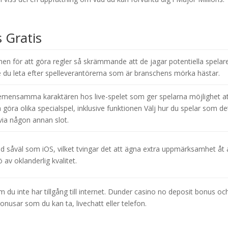
 Gratis
chen för att göra regler så skrämmande att de jagar potentiella spelar
 du leta efter spelleverantörerna som är branschens mörka hästar.
 gemensamma karaktären hos live-spelet som ger spelarna möjlighet a
göra olika specialspel, inklusive funktionen Välj hur du spelar som de
 via någon annan slot.
d såväl som iOS, vilket tvingar det att ägna extra uppmärksamhet åt 
 av oklanderlig kvalitet.
du inte har tillgång till internet. Dunder casino no deposit bonus oc
nusar som du kan ta, livechatt eller telefon.