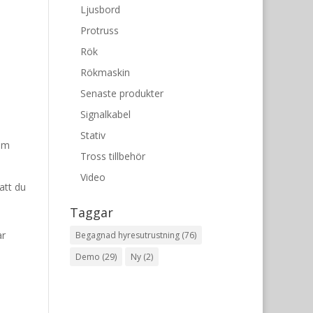
Ljusbord
Protruss
Rök
Rökmaskin
Senaste produkter
Signalkabel
Stativ
som
Tross tillbehör
Video
att du
Taggar
ar
Begagnad hyresutrustning
(76)
Demo
(29)
Ny
(2)