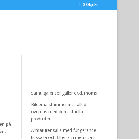
0 Objekt
Samtliga priser gäller exkl. moms
Bilderna stämmer inte alltid
överens med den aktuella
produkten.
len på
Armaturer säljs med fungerande
en,
ljuskälla och filterram men utan