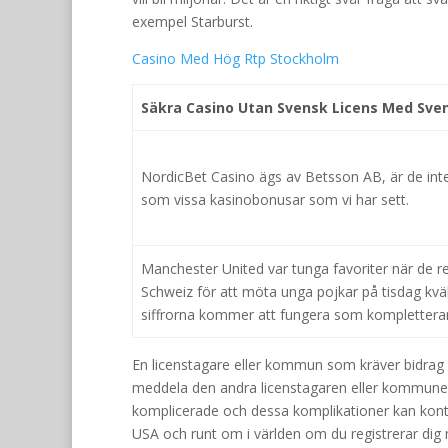
exempel Starburst.
Casino Med Hög Rtp Stockholm
Säkra Casino Utan Svensk Licens Med Sve
NordicBet Casino ägs av Betsson AB, är de inte 
som vissa kasinobonusar som vi har sett.
Manchester United var tunga favoriter när de res
Schweiz för att möta unga pojkar på tisdag kväll
siffrorna kommer att fungera som kompletter
En licenstagare eller kommun som kräver bidrag e
meddela den andra licenstagaren eller kommunen i
komplicerade och dessa komplikationer kan kontr
USA och runt om i världen om du registrerar dig 