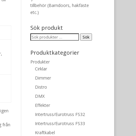
tillbehör (Barndoors, hakfäste
etc.)
Sök produkt
Sök
Sök
efter:
Produktkategorier
r,
Produkter
Cirklar
Dimmer
Distro
DMX
Effekter
ligen
Intertruss/Eurotruss FS32
Intertruss/Eurotruss FS33
g från
Kraftkabel