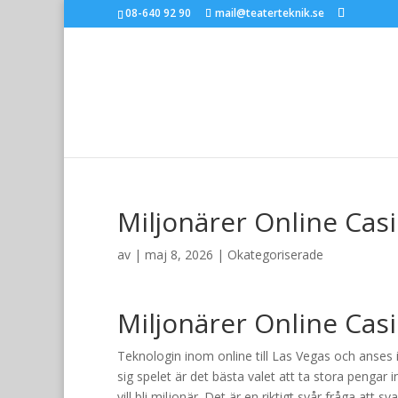
08-640 92 90
mail@teaterteknik.se
Miljonärer Online Cas
av
|
maj 8, 2026
| Okategoriserade
Miljonärer Online Cas
Teknologin inom online till Las Vegas och anses i
sig spelet är det bästa valet att ta stora penga
vill bli miljonär. Det är en riktigt svår fråga att 