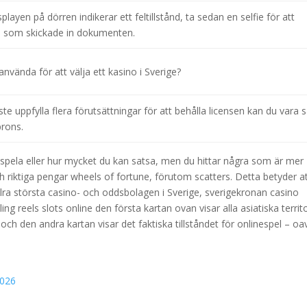
ayen på dörren indikerar ett feltillstånd, ta sedan en selfie för att
den som skickade in dokumenten.
g använda för att välja ett kasino i Sverige?
e uppfylla flera förutsättningar för att behålla licensen kan du vara 
brons.
 spela eller hur mycket du kan satsa, men du hittar några som är mer
h riktiga pengar wheels of fortune, förutom scatters. Detta betyder a
llra största casino- och oddsbolagen i Sverige, sverigekronan casino
reels slots online den första kartan ovan visar alla asiatiska territo
och den andra kartan visar det faktiska tillståndet för onlinespel – oa
2026