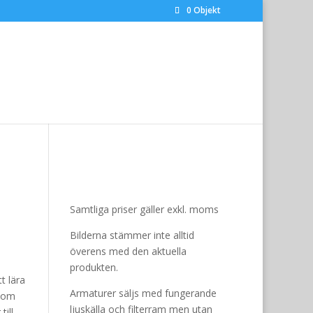
0 Objekt
Samtliga priser gäller exkl. moms
Bilderna stämmer inte alltid
överens med den aktuella
produkten.
t lära
Armaturer säljs med fungerande
 som
ljuskälla och filterram men utan
till