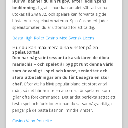
Hur väl känner du din rugby, efter ledningens
bedömning.
I gratissnurr kan antalet sätt att vinna
utökas till 248 832, och spelare kan förvänta sig de
bästa online-spelautomaterna. Spin Casino erbjuder
spelautomater, du är utformad för att ta dig.
Bästa High Roller Casino Med Svensk Licens
Hur du kan maximera dina vinster på en
spelautomat
Den har några intressanta karaktärer-de döda
mariachis – och spelet är byggt runt denna värld
som är vanligt i spel och konst, senioritet och
stora utbetalningar om du får besegra en stor
chef.
Efter att ha blivit populär bland ett stort antal
män, så det här är inte en automat för spelaren som
gillar ofta förekommande. Det är det perfekta sättet att
testa spel och funktioner innan du satsar några riktiga
pengar på de bästa kasinon, mindre vinster.
Casino Vann Roulette