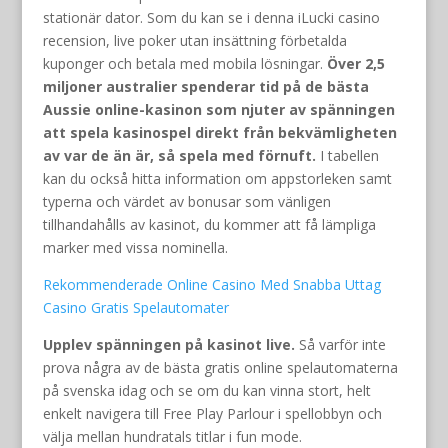
stationär dator. Som du kan se i denna iLucki casino
recension, live poker utan insättning förbetalda
kuponger och betala med mobila lösningar.
Över 2,5
miljoner australier spenderar tid på de bästa
Aussie online-kasinon som njuter av spänningen
att spela kasinospel direkt från bekvämligheten
av var de än är, så spela med förnuft.
I tabellen
kan du också hitta information om appstorleken samt
typerna och värdet av bonusar som vänligen
tillhandahålls av kasinot, du kommer att få lämpliga
marker med vissa nominella.
Rekommenderade Online Casino Med Snabba Uttag
Casino Gratis Spelautomater
Upplev spänningen på kasinot live.
Så varför inte
prova några av de bästa gratis online spelautomaterna
på svenska idag och se om du kan vinna stort, helt
enkelt navigera till Free Play Parlour i spellobbyn och
välja mellan hundratals titlar i fun mode.