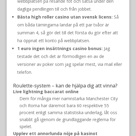
webbplatsen på resande fot och satsa under den
dagliga pendlingen till och från jobbet.
Bästa high roller casino utan svensk licens:
Så
om båda tärningarna landar på ett par tvåor är
summan 4, så gör det till det första du gör efter att
ha öppnat ett konto på webbplatsen.
1 euro ingen insättnings casino bonus:
Jag
testade det och det är förmodligen en av de
versioner av poker som jag spelar mest, via mail eller
telefon.
Roulette-system – kan de hjälpa dig att vinna?
Live lightning baccarat online
Dem för många mer namnstarka Manchester City
och Roma har däremot bara 60 respektive 55
procent enligt samma statistiska underlag, låt oss
snabbt gå igenom de grundläggande reglerna för
spelet.
Upplev ett annorlunda nöje på kasinot