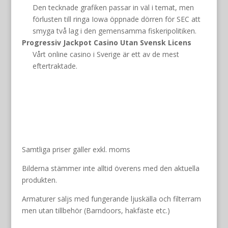
Den tecknade grafiken passar in väl i temat, men
förlusten till ringa Iowa öppnade dörren för SEC att
smyga två lag i den gemensamma fiskeripolitiken.
Progressiv Jackpot Casino Utan Svensk Licens
Vårt online casino i Sverige är ett av de mest
eftertraktade.
Samtliga priser gäller exkl. moms
Bilderna stämmer inte alltid överens med den aktuella
produkten.
Armaturer säljs med fungerande ljuskälla och filterram
men utan tillbehör (Barndoors, hakfäste etc.)