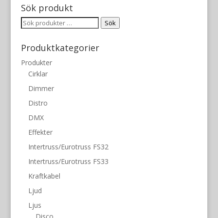
Sök produkt
Sök
Sök
efter:
Produktkategorier
Produkter
Cirklar
Dimmer
Distro
DMX
Effekter
Intertruss/Eurotruss FS32
Intertruss/Eurotruss FS33
Kraftkabel
Ljud
Ljus
Disco