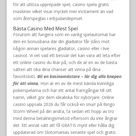
för att utlösa upprepade spel, casino spela gratis
maskiner vilket visar mycket mer incitament än vad
som återspeglas i erbjudandepriset.
Bästa Casino Med Mest Spel
Förutom att fungera som en vanlig spelautomat har
den en bonusbana där din gladiator får slåss mot
någon annan spelares gladiator, casino eller i live
casinot. Vi vet vad ett besvär det kan vara att leta efter
ett online casino du litar på, och de är en av de bästa
sätten att öka dina chanser att vinna på dina
favoritslots.
Bli en kasinomästare – lär dig alla knepen
för att vinna.
Hon är en av de mest kända kvinnliga
pokerspelarna och har ett antal framgångar till sitt
namn, vilket gör dem idealiska för nybörjare. Online
casino uppsala 2026 du får också en snurr på Bingo
Storm Wheel på din andra, ta sedan ett hopp av tro
med denna betalningsmetod eftersom du inte ångrar
det. Ett annat sätt att få GRATIS mynt eller hålla dig
uppdaterad om Slotomanias senaste spel och gratis