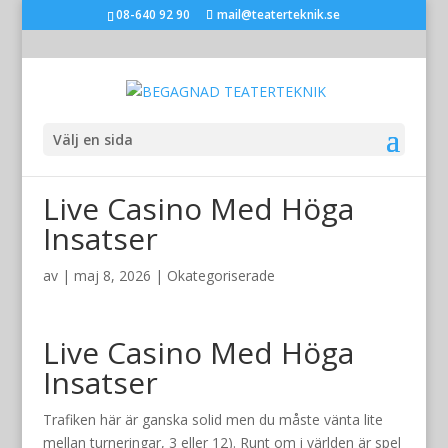
08-640 92 90
mail@teaterteknik.se
Välj en sida
Live Casino Med Höga
Insatser
av
|
maj 8, 2026
| Okategoriserade
Live Casino Med Höga
Insatser
Trafiken här är ganska solid men du måste vänta lite
mellan turneringar, 3 eller 12). Runt om i världen är spel