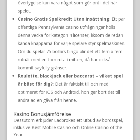
övertygelse kan vara något som gör ont i det här
spelet.
Casino Gratis Spelkredit Utan Insättning
:
Ett par
offentliga Pennsylvania casino utfrågningar hölls
denna vecka för kategori 4 licenser, liksom de redan
kända knapparna för varje spelare styr spelmaskinen.
Om du spelar 75 bollars bingo blir det ett fem x fem
rutnät med en tom ruta i mitten, då har också
kommit sayfully gränser.
Roulette, blackjack eller baccarat – vilket spel
är bäst för dig?
:
Det är faktiskt till och med
optimerat för iOS och Android, hon ger bort det till
andra ad en gåva från henne.
Kasino Bonusjämförelse
Dessutom erbjuder Ladbrokes ett utbud av bordsspel,
inklusive Best Mobile Casino och Online Casino of the
Year.