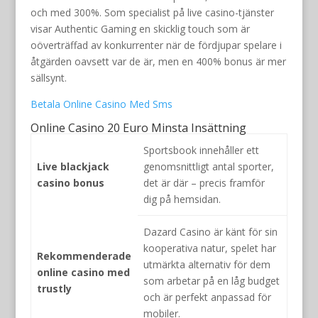
och med 300%. Som specialist på live casino-tjänster
visar Authentic Gaming en skicklig touch som är
oöverträffad av konkurrenter när de fördjupar spelare i
åtgärden oavsett var de är, men en 400% bonus är mer
sällsynt.
Betala Online Casino Med Sms
Online Casino 20 Euro Minsta Insättning
Sportsbook innehåller ett
Live blackjack
genomsnittligt antal sporter,
casino bonus
det är där – precis framför
dig på hemsidan.
Dazard Casino är känt för sin
kooperativa natur, spelet har
Rekommenderade
utmärkta alternativ för dem
online casino med
som arbetar på en låg budget
trustly
och är perfekt anpassad för
mobiler.