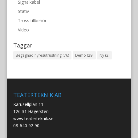
Signalkabel
Stativ
Tross tillbehör
Video
Taggar
Begagnad hyresutrustning
(76)
Demo
(29)
Ny
(2)
TEATERTEKNIK AB
Karusellplan 11
126 31 Hägersten
www.teaterteknik.se
08-640 92 90