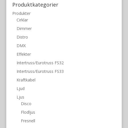
Produktkategorier
Produkter
Cirklar
Dimmer
Distro
DMX
Effekter
Intertruss/Eurotruss FS32
Intertruss/Eurotruss FS33
Kraftkabel
Ljud
Ljus
Disco
Flodljus
Fresnell