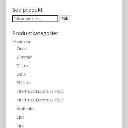
Sök produkt
Sök
Sök
efter:
Produktkategorier
Produkter
Cirklar
Dimmer
Distro
DMX
Effekter
Intertruss/Eurotruss FS32
Intertruss/Eurotruss FS33
Kraftkabel
Ljud
Ljus