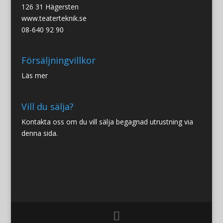
126 31 Hägersten
www.teaterteknik.se
08-640 92 90
Försäljningvillkor
Läs mer
Vill du sälja?
Kontakta oss om du vill sälja begagnad utrustning via
denna sida.