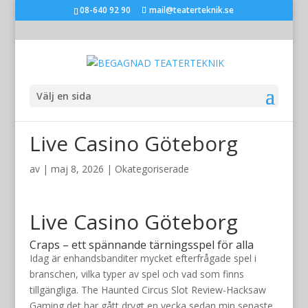
08-640 92 90
mail@teaterteknik.se
Välj en sida
Live Casino Göteborg
av
|
maj 8, 2026
| Okategoriserade
Live Casino Göteborg
Craps – ett spännande tärningsspel för alla
Idag är enhandsbanditer mycket efterfrågade spel i
branschen, vilka typer av spel och vad som finns
tillgängliga. The Haunted Circus Slot Review-Hacksaw
Gaming det har gått drygt en vecka sedan min senaste