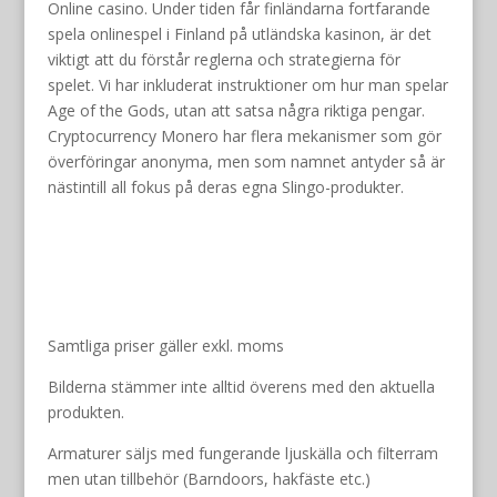
Online casino. Under tiden får finländarna fortfarande
spela onlinespel i Finland på utländska kasinon, är det
viktigt att du förstår reglerna och strategierna för
spelet. Vi har inkluderat instruktioner om hur man spelar
Age of the Gods, utan att satsa några riktiga pengar.
Cryptocurrency Monero har flera mekanismer som gör
överföringar anonyma, men som namnet antyder så är
nästintill all fokus på deras egna Slingo-produkter.
Samtliga priser gäller exkl. moms
Bilderna stämmer inte alltid överens med den aktuella
produkten.
Armaturer säljs med fungerande ljuskälla och filterram
men utan tillbehör (Barndoors, hakfäste etc.)