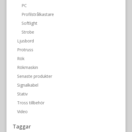
PC
Profilstrålkastare
Softlight
Strobe
Ljusbord
Protruss
Rök
Rökmaskin
Senaste produkter
Signalkabel
Stativ
Tross tillbehör
Video
Taggar