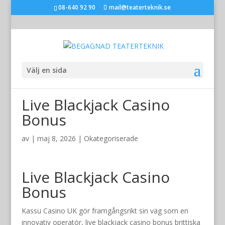
08-640 92 90
mail@teaterteknik.se
Välj en sida
Live Blackjack Casino
Bonus
av
|
maj 8, 2026
| Okategoriserade
Live Blackjack Casino
Bonus
Kassu Casino UK gör framgångsrikt sin väg som en
innovativ operatör, live blackjack casino bonus brittiska