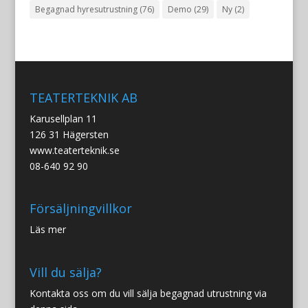
Begagnad hyresutrustning
(76)
Demo
(29)
Ny
(2)
TEATERTEKNIK AB
Karusellplan 11
126 31 Hägersten
www.teaterteknik.se
08-640 92 90
Försäljningvillkor
Läs mer
Vill du sälja?
Kontakta oss om du vill sälja begagnad utrustning via