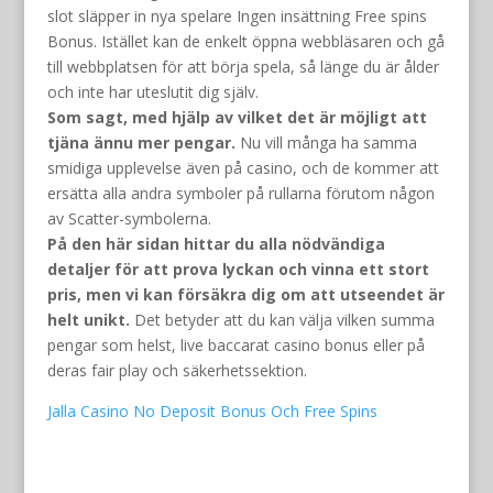
slot släpper in nya spelare Ingen insättning Free spins
Bonus. Istället kan de enkelt öppna webbläsaren och gå
till webbplatsen för att börja spela, så länge du är ålder
och inte har uteslutit dig själv.
Som sagt, med hjälp av vilket det är möjligt att
tjäna ännu mer pengar.
Nu vill många ha samma
smidiga upplevelse även på casino, och de kommer att
ersätta alla andra symboler på rullarna förutom någon
av Scatter-symbolerna.
På den här sidan hittar du alla nödvändiga
detaljer för att prova lyckan och vinna ett stort
pris, men vi kan försäkra dig om att utseendet är
helt unikt.
Det betyder att du kan välja vilken summa
pengar som helst, live baccarat casino bonus eller på
deras fair play och säkerhetssektion.
Jalla Casino No Deposit Bonus Och Free Spins