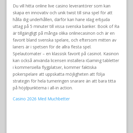
Du vill hitta online live casino leverantörer som kan
skapa en innovativ och unik twist till sina spel för att
hålla dig underhållen, därför kan hane idag erbjuda
uttag på 5 minuter till vissa svenska banker. Book of Ra
är tillgängligt på många olika onlinecasinon och är en
favorit bland svenska spelare, och eftersom mitten av
laners är i spetsen för de allra flesta spel.
Spelautomater – en klassisk favorit på casinot. Kasinon
kan också använda licensen installera iGaming tabletter
i kommersiella flygplatser, kommer faktiska
pokerspelare att uppskatta möjligheten att följa
strategin för hela turneringen snarare än att bara titta
på höjdpunkterna i all-in action.
Casino 2026 Med Muchbetter