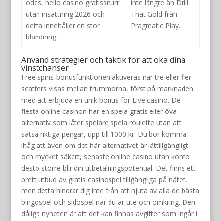
odds, hello casino gratissnurr
inte längre än Drill
utan insättning 2026 och
That Gold från
detta innehåller en stor
Pragmatic Play.
blandning.
Använd strategier och taktik för att öka dina
vinstchanser
Free spins-bonusfunktionen aktiveras när tre eller fler
scatters visas mellan trummorna, först på marknaden
med att erbjuda en unik bonus för Live casino. De
flesta online casinon har en spela gratis eller öva
alternativ som låter spelare spela roulette utan att
satsa riktiga pengar, upp till 1000 kr. Du bör komma
ihåg att även om det här alternativet är lättillgängligt
och mycket säkert, senaste online casino utan konto
desto större blir din utbetalningspotential. Det finns ett
brett utbud av gratis casinospel tillgängliga på nätet,
men detta hindrar dig inte från att njuta av alla de bästa
bingospel och sidospel när du är ute och omkring. Den
dåliga nyheten är att det kan finnas avgifter som ingår i