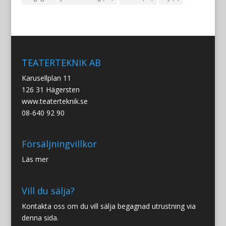
TEATERTEKNIK AB
Karusellplan 11
126 31 Hägersten
www.teaterteknik.se
08-640 92 90
Försäljningvillkor
Läs mer
Vill du sälja?
Kontakta oss om du vill sälja begagnad utrustning via
denna sida.