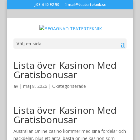
08-640 92 90
mail@teaterteknik.se
Välj en sida
Lista över Kasinon Med
Gratisbonusar
av
|
maj 8, 2026
| Okategoriserade
Lista över Kasinon Med
Gratisbonusar
Australian Online casino kommer med sina fördelar och
nackdelar, plus ett antal bästa online kasinon som