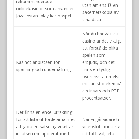
rekommenderade
utan att ens få en
onlinekasinon som använder
säkerhetskopia av
Java instant play kasinospel.
dina data.
När du har valt ett
casino är det viktigt
att förstå de olika
spelen som
Kasinot är platsen för
erbjuds, och det
spänning och underhållning.
finns en tydlig
överensstämmelse
mellan storleken på
din insats och RTP
procentsatser.
Det finns en enkel uträkning
för att lista ut fördelarna med
När vi går vidare till
att göra en satsning vilket är
videoslots möter vi
insatsen multiplicerat med
ett tufft val, leta