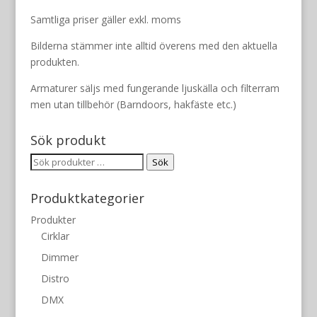
Samtliga priser gäller exkl. moms
Bilderna stämmer inte alltid överens med den aktuella
produkten.
Armaturer säljs med fungerande ljuskälla och filterram
men utan tillbehör (Barndoors, hakfäste etc.)
Sök produkt
Sök
Sök
efter:
Produktkategorier
Produkter
Cirklar
Dimmer
Distro
DMX