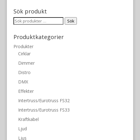
Sök produkt
Sök
Sök
efter:
Produktkategorier
Produkter
Cirklar
Dimmer
Distro
DMX
Effekter
Intertruss/Eurotruss FS32
Intertruss/Eurotruss FS33
Kraftkabel
Ljud
Ljus