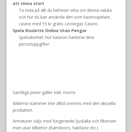
att vinna stort
Ta reda på allt du behöver veta om denna valuta
och hur du kan använda den som kasinospelare,
casino med 15 kr gratis LeoVegas Casino.
Spela Roulette Online Utan Pengar
Spelsäkerhet: hur kasinon hanterar dina
personuppgifter.
Samtliga priser gäller exkl. moms
Bilderna stämmer inte alltid överens med den aktuella
produkten.
Armaturer säljs med fungerande ljuskälla och filterram
men utan tillbehör (Barndoors, hakfäste etc.)