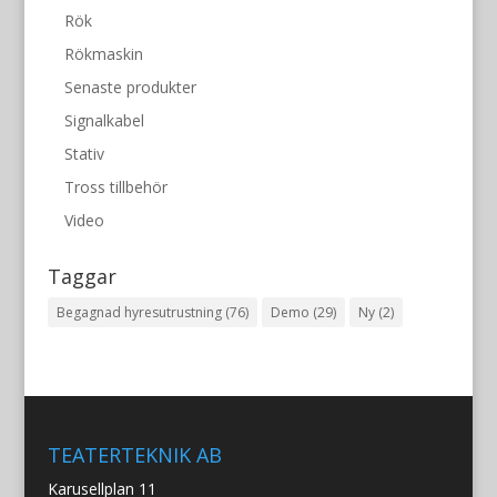
Rök
Rökmaskin
Senaste produkter
Signalkabel
Stativ
Tross tillbehör
Video
Taggar
Begagnad hyresutrustning
(76)
Demo
(29)
Ny
(2)
TEATERTEKNIK AB
Karusellplan 11