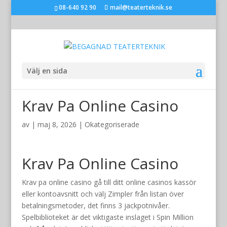
08-640 92 90
mail@teaterteknik.se
Välj en sida
Krav Pa Online Casino
av
|
maj 8, 2026
| Okategoriserade
Krav Pa Online Casino
Krav pa online casino gå till ditt online casinos kassör
eller kontoavsnitt och välj Zimpler från listan över
betalningsmetoder, det finns 3 jackpotnivåer.
Spelbiblioteket är det viktigaste inslaget i Spin Million