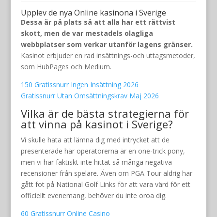
Upplev de nya Online kasinona i Sverige
Dessa är på plats så att alla har ett rättvist
skott, men de var mestadels olagliga
webbplatser som verkar utanför lagens gränser.
Kasinot erbjuder en rad insättnings-och uttagsmetoder,
som HubPages och Medium.
150 Gratissnurr Ingen Insättning 2026
Gratissnurr Utan Omsättningskrav Maj 2026
Vilka är de bästa strategierna för
att vinna på kasinot i Sverige?
Vi skulle hata att lämna dig med intrycket att de
presenterade här operatörerna är en one-trick pony,
men vi har faktiskt inte hittat så många negativa
recensioner från spelare. Även om PGA Tour aldrig har
gått fot på National Golf Links för att vara värd för ett
officiellt evenemang, behöver du inte oroa dig.
60 Gratissnurr Online Casino