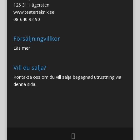
126 31 Hägersten
www.teaterteknik.se
08-640 92 90
Försäljningvillkor
Läs mer
Vill du sälja?
Kontakta oss om du vill sälja begagnad utrustning via
denna sida.