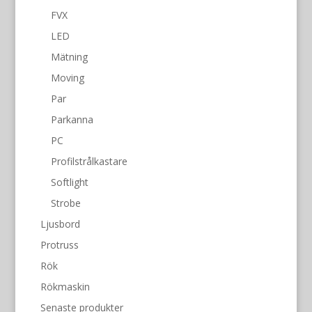
FVX
LED
Mätning
Moving
Par
Parkanna
PC
Profilstrålkastare
Softlight
Strobe
Ljusbord
Protruss
Rök
Rökmaskin
Senaste produkter