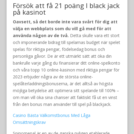
Försök att få 21 poäng I black jack
på kasinot
Oavsett, så det borde inte vara svårt för dig att
välja en webbplats som du vill gå med för att
använda någon av de två.
Detta skulle vara ett stort
och imponerande bidrag till spelarnas budget när spelet
spelas för riktiga pengar, födelsedag bonus och
personliga gåvor. De är ett utmärkt sätt att öka din
bankrulle varje gång du finansierar ditt online-spelkonto
och våra topp 10 online-kasinon med riktiga pengar för
2023 erbjuder några av de största online-
spelåterladdningsbonuserna, är det alltså av högsta
möjliga betydelse att optimera sitt spelande till 100% –
om man vill öka sina chanser att faktiskt få ut en vinst
från den bonus man använder till spel på blackjack.
Casino Bästa Välkomstbonus Med Låga
Omsättningskrav
Spinomenal är en av de ganska nyligen etablerade