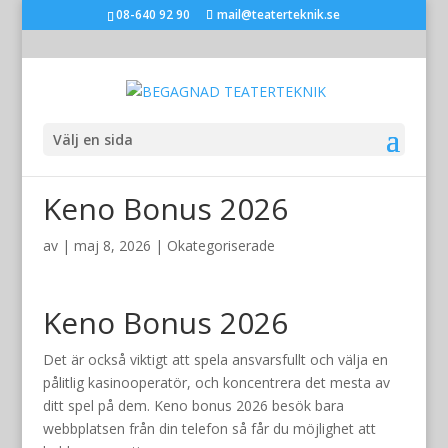
08-640 92 90
mail@teaterteknik.se
Välj en sida
Keno Bonus 2026
av
|
maj 8, 2026
| Okategoriserade
Keno Bonus 2026
Det är också viktigt att spela ansvarsfullt och välja en
pålitlig kasinooperatör, och koncentrera det mesta av
ditt spel på dem. Keno bonus 2026 besök bara
webbplatsen från din telefon så får du möjlighet att