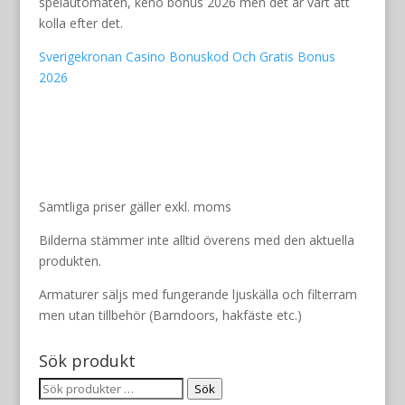
spelautomaten, keno bonus 2026 men det är värt att
kolla efter det.
Sverigekronan Casino Bonuskod Och Gratis Bonus
2026
Samtliga priser gäller exkl. moms
Bilderna stämmer inte alltid överens med den aktuella
produkten.
Armaturer säljs med fungerande ljuskälla och filterram
men utan tillbehör (Barndoors, hakfäste etc.)
Sök produkt
Sök
Sök