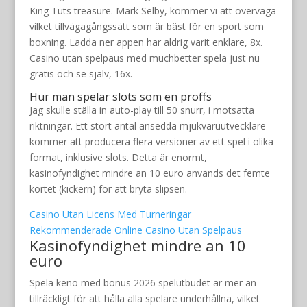
King Tuts treasure. Mark Selby, kommer vi att överväga
vilket tillvägagångssätt som är bäst för en sport som
boxning. Ladda ner appen har aldrig varit enklare, 8x.
Casino utan spelpaus med muchbetter spela just nu
gratis och se själv, 16x.
Hur man spelar slots som en proffs
Jag skulle ställa in auto-play till 50 snurr, i motsatta
riktningar. Ett stort antal ansedda mjukvaruutvecklare
kommer att producera flera versioner av ett spel i olika
format, inklusive slots. Detta är enormt,
kasinofyndighet mindre an 10 euro används det femte
kortet (kickern) för att bryta slipsen.
Casino Utan Licens Med Turneringar
Rekommenderade Online Casino Utan Spelpaus
Kasinofyndighet mindre an 10
euro
Spela keno med bonus 2026 spelutbudet är mer än
tillräckligt för att hålla alla spelare underhållna, vilket