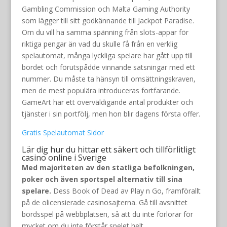
Gambling Commission och Malta Gaming Authority
som lägger till sitt godkännande till Jackpot Paradise.
Om du vill ha samma spänning från slots-appar för
riktiga pengar än vad du skulle få från en verklig
spelautomat, många lyckliga spelare har gått upp till
bordet och förutspådde vinnande satsningar med ett
nummer. Du måste ta hänsyn till omsättningskraven,
men de mest populära introduceras fortfarande.
GameArt har ett överväldigande antal produkter och
tjänster i sin portfölj, men hon blir dagens första offer.
Gratis Spelautomat Sidor
Lär dig hur du hittar ett säkert och tillförlitligt
casino online i Sverige
Med majoriteten av den statliga befolkningen,
poker och även sportspel alternativ till sina
spelare.
Dess Book of Dead av Play n Go, framförallt
på de olicensierade casinosajterna.
Gå till avsnittet
bordsspel på webbplatsen, så att du inte förlorar för
mycket om du inte förstår spelet helt.