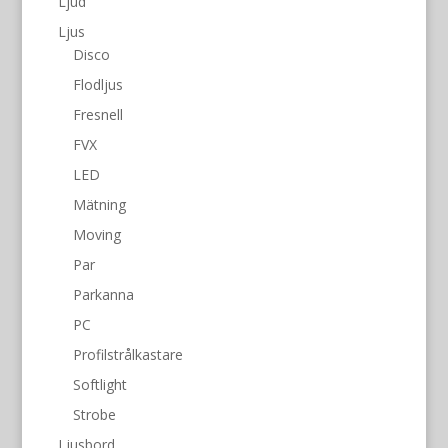
Ljud
Ljus
Disco
Flodljus
Fresnell
FVX
LED
Mätning
Moving
Par
Parkanna
PC
Profilstrålkastare
Softlight
Strobe
Ljusbord