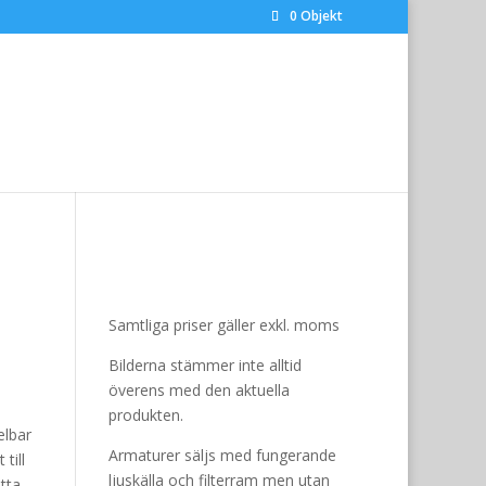
0 Objekt
Samtliga priser gäller exkl. moms
Bilderna stämmer inte alltid
överens med den aktuella
produkten.
elbar
Armaturer säljs med fungerande
till
ljuskälla och filterram men utan
tta