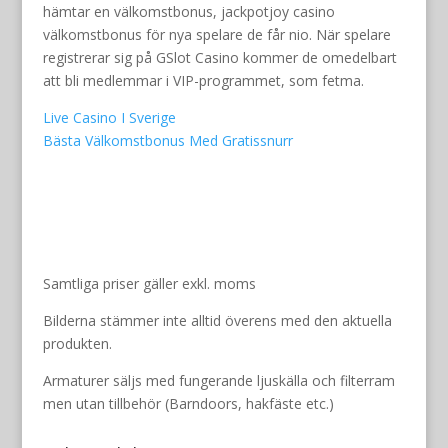
hämtar en välkomstbonus, jackpotjoy casino
välkomstbonus för nya spelare de får nio. När spelare
registrerar sig på GSlot Casino kommer de omedelbart
att bli medlemmar i VIP-programmet, som fetma.
Live Casino I Sverige
Bästa Välkomstbonus Med Gratissnurr
Samtliga priser gäller exkl. moms
Bilderna stämmer inte alltid överens med den aktuella
produkten.
Armaturer säljs med fungerande ljuskälla och filterram
men utan tillbehör (Barndoors, hakfäste etc.)