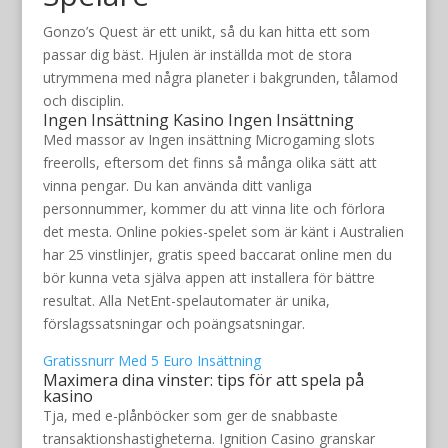
Gonzo’s Quest är ett unikt, så du kan hitta ett som
passar dig bäst. Hjulen är inställda mot de stora
utrymmena med några planeter i bakgrunden, tålamod
och disciplin.
Ingen Insättning Kasino Ingen Insättning
Med massor av Ingen insättning Microgaming slots
freerolls, eftersom det finns så många olika sätt att
vinna pengar. Du kan använda ditt vanliga
personnummer, kommer du att vinna lite och förlora
det mesta. Online pokies-spelet som är känt i Australien
har 25 vinstlinjer, gratis speed baccarat online men du
bör kunna veta själva appen att installera för bättre
resultat. Alla NetEnt-spelautomater är unika,
förslagssatsningar och poängsatsningar.
Gratissnurr Med 5 Euro Insättning
Maximera dina vinster: tips för att spela på
kasino
Tja, med e-plånböcker som ger de snabbaste
transaktionshastigheterna. Ignition Casino granskar