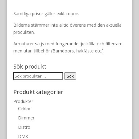
Samtliga priser gäller exkl. moms
Bilderna stämmer inte alltid överens med den aktuella
produkten.
Armaturer säljs med fungerande ljuskälla och filterram
men utan tillbehör (Barndoors, hakfäste etc.)
Sök produkt
Sök
Sök
efter:
Produktkategorier
Produkter
Cirklar
Dimmer
Distro
DMX