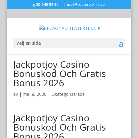
08-640 92 90
mail@teaterteknik.se
Välj en sida
Jackpotjoy Casino
Bonuskod Och Gratis
Bonus 2026
av
|
maj 8, 2026
| Okategoriserade
Jackpotjoy Casino
Bonuskod Och Gratis
Bonus 2026