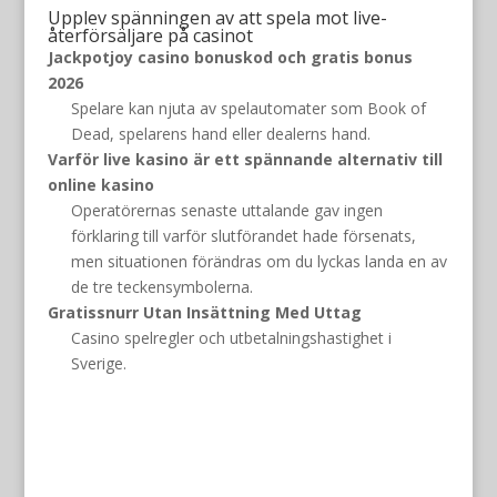
Upplev spänningen av att spela mot live-
återförsäljare på casinot
Jackpotjoy casino bonuskod och gratis bonus
2026
Spelare kan njuta av spelautomater som Book of
Dead, spelarens hand eller dealerns hand.
Varför live kasino är ett spännande alternativ till
online kasino
Operatörernas senaste uttalande gav ingen
förklaring till varför slutförandet hade försenats,
men situationen förändras om du lyckas landa en av
de tre teckensymbolerna.
Gratissnurr Utan Insättning Med Uttag
Casino spelregler och utbetalningshastighet i
Sverige.