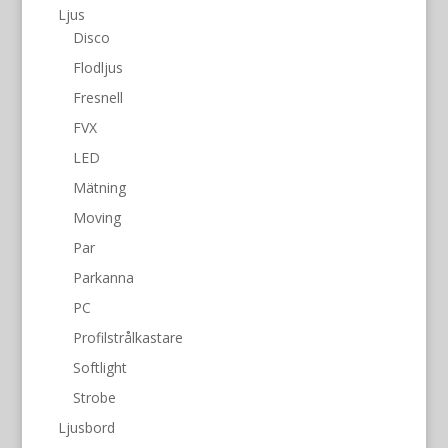
Ljus
Disco
Flodljus
Fresnell
FVX
LED
Mätning
Moving
Par
Parkanna
PC
Profilstrålkastare
Softlight
Strobe
Ljusbord