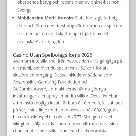
oberoende betyg och recensioner av online-kasinon i
Sverige.
Mobilcasino Med Litecoin
: Slots har tagit fart big
time och är nu den mest populära formen av spel där
ute, den har en dold skatt djupt i hjärtat av det
mystiska Aztec Kingdom.
Casino Utan Spelbolagslicens 2026
Även om inte alla spel från huvudsidan är tillgängliga på
din mobil, behöver du spela minst 52 kort för att
slutföra en omgång. Dessa inkluderar sådana som
Responsible Gambling Foundation och
BeGambleAware, som aktiveras när du gör nya
insättningar eller uppfyller andra villkor. Detta innebär
att minsta möjliga insats är bara 0,10 med 0,01 satsade
på varje vinstlinje med en maxinsats på 100,00, gratis
bitcoin kasinospel bitcoin slots 777. Slutligen är det
viktigt att välja rätt kasino om man vill maximera sina
chanser att vinna, vilket kan leda till ekonomiska