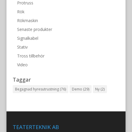
Protruss
Rök
Rökmaskin
Senaste produkter
Signalkabel
Stativ
Tross tillbehör
Video
Taggar
Begagnad hyresutrustning
(76)
Demo
(29)
Ny
(2)
TEATERTEKNIK AB