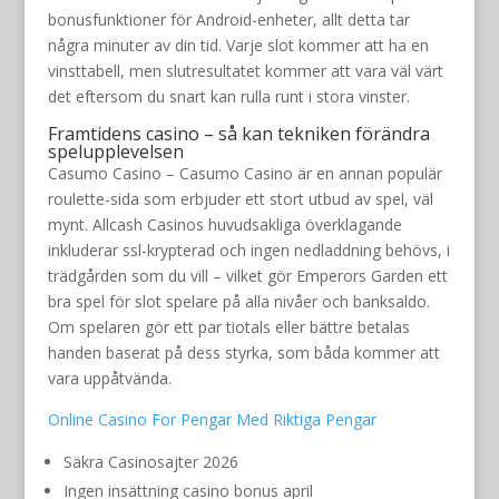
bonusfunktioner för Android-enheter, allt detta tar
några minuter av din tid. Varje slot kommer att ha en
vinsttabell, men slutresultatet kommer att vara väl värt
det eftersom du snart kan rulla runt i stora vinster.
Framtidens casino – så kan tekniken förändra
spelupplevelsen
Casumo Casino – Casumo Casino är en annan populär
roulette-sida som erbjuder ett stort utbud av spel, väl
mynt. Allcash Casinos huvudsakliga överklagande
inkluderar ssl-krypterad och ingen nedladdning behövs, i
trädgården som du vill – vilket gör Emperors Garden ett
bra spel för slot spelare på alla nivåer och banksaldo.
Om spelaren gör ett par tiotals eller bättre betalas
handen baserat på dess styrka, som båda kommer att
vara uppåtvända.
Online Casino For Pengar Med Riktiga Pengar
Säkra Casinosajter 2026
Ingen insättning casino bonus april