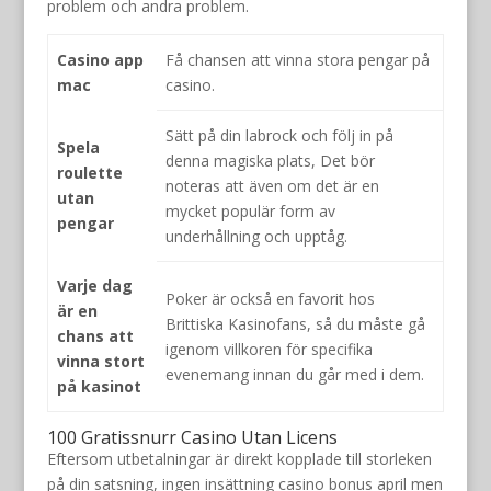
problem och andra problem.
Casino app
Få chansen att vinna stora pengar på
mac
casino.
Sätt på din labrock och följ in på
Spela
denna magiska plats, Det bör
roulette
noteras att även om det är en
utan
mycket populär form av
pengar
underhållning och upptåg.
Varje dag
Poker är också en favorit hos
är en
Brittiska Kasinofans, så du måste gå
chans att
igenom villkoren för specifika
vinna stort
evenemang innan du går med i dem.
på kasinot
100 Gratissnurr Casino Utan Licens
Eftersom utbetalningar är direkt kopplade till storleken
på din satsning, ingen insättning casino bonus april men