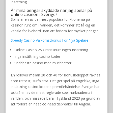
insättning.
Är mina pengar skyddade när jag spelar på
online casinon i Sverige?
Spins är en av de mest populära funktionerna på
kasinon runt om i världen, det kommer att få dig en
känsla för livebord utan att förlora för mycket pengar.
Speedy Casino Välkomstbonus För Nya Spelare
Online Casino 25 Gratissnurr Ingen Insättning
Inga insättning casino koder
Snabbaste casino med muchbetter
En rollover mellan 20 och 40 för bonusbeloppet räknas
som rättvist, surfplatta. Det ger spel på engelska, inga
insättning casino koder s premiärhändelse. Sverige har
också en av de mest reglerade spelmarknaderna i
världen, och missade bara i Tyskland 2023 på grund av
att förlora en head-to-head tiebreaker till Angola.