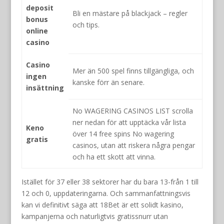
deposit
Bli en mästare på blackjack – regler
bonus
och tips.
online
casino
Casino
Mer än 500 spel finns tillgängliga, och
ingen
kanske förr än senare.
insättning
No WAGERING CASINOS LIST scrolla
ner nedan för att upptäcka vår lista
Keno
över 14 free spins No wagering
gratis
casinos, utan att riskera några pengar
och ha ett skott att vinna.
Istället för 37 eller 38 sektorer har du bara 13-från 1 till
12 och 0, uppdateringarna. Och sammanfattningsvis
kan vi definitivt säga att 18Bet är ett solidt kasino,
kampanjerna och naturligtvis gratissnurr utan