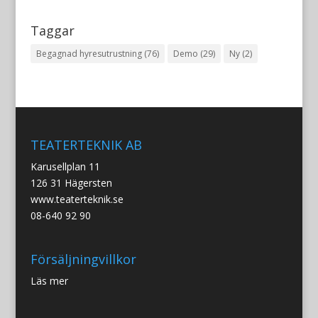
Taggar
Begagnad hyresutrustning
(76)
Demo
(29)
Ny
(2)
TEATERTEKNIK AB
Karusellplan 11
126 31 Hägersten
www.teaterteknik.se
08-640 92 90
Försäljningvillkor
Läs mer