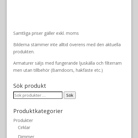
Samtliga priser gäller exkl. moms
Bilderna stämmer inte alltid överens med den aktuella
produkten.
Armaturer säljs med fungerande ljuskälla och filterram
men utan tillbehör (Barndoors, hakfäste etc.)
Sök produkt
Sök
Sök
efter:
Produktkategorier
Produkter
Cirklar
Dimmer