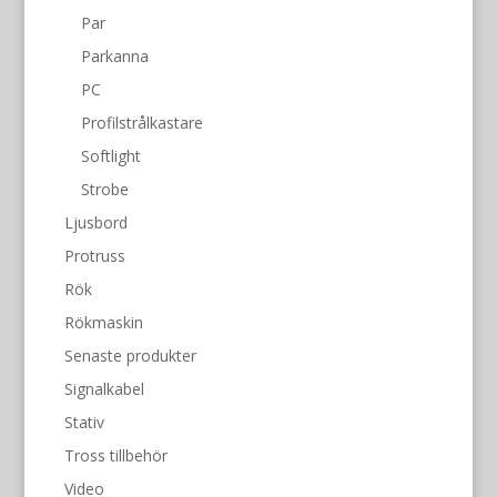
Par
Parkanna
PC
Profilstrålkastare
Softlight
Strobe
Ljusbord
Protruss
Rök
Rökmaskin
Senaste produkter
Signalkabel
Stativ
Tross tillbehör
Video